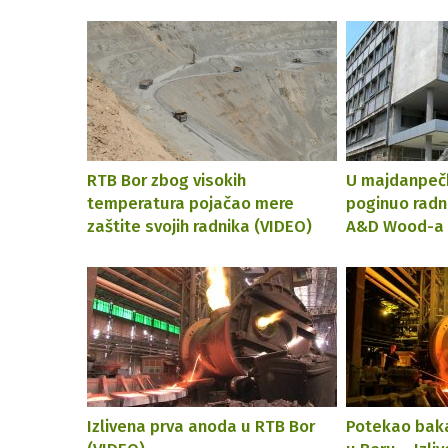
RTB Bor zbog visokih
U majdanpečko
temperatura pojačao mere
poginuo radn
zaštite svojih radnika (VIDEO)
A&D Wood-a
Izlivena prva anoda u RTB Bor
Potekao baka