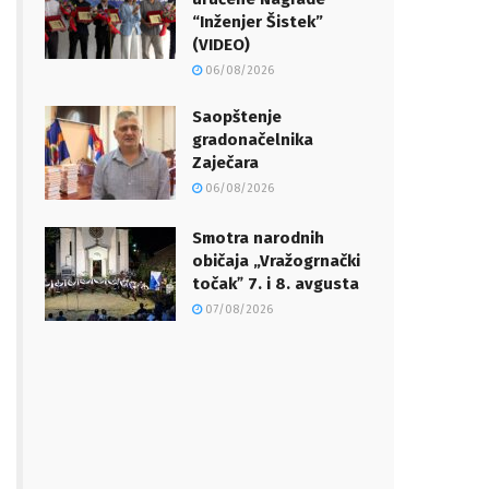
“Inženjer Šistek”
(VIDEO)
06/08/2026
Saopštenje
gradonačelnika
Zaječara
06/08/2026
Smotra narodnih
običaja „Vražogrnački
točakˮ 7. i 8. avgusta
07/08/2026