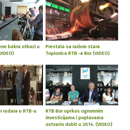
ene bakra otkazi u
Prestala sa radom stara
(VIDEO)
Topionica RTB -a Bor (VIDEO)
 rudara u RTB-u
RTB Bor uprkos ogromnim
investicijama i poplavama
ostvario dobit u 2014. (VIDEO)