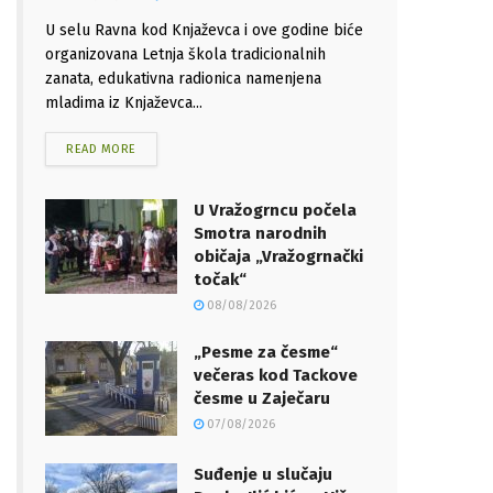
U selu Ravna kod Knjaževca i ove godine biće
organizovana Letnja škola tradicionalnih
zanata, edukativna radionica namenjena
mladima iz Knjaževca...
READ MORE
U Vražogrncu počela
Smotra narodnih
običaja „Vražogrnački
točak“
08/08/2026
„Pesme za česme“
večeras kod Tackove
česme u Zaječaru
07/08/2026
Suđenje u slučaju