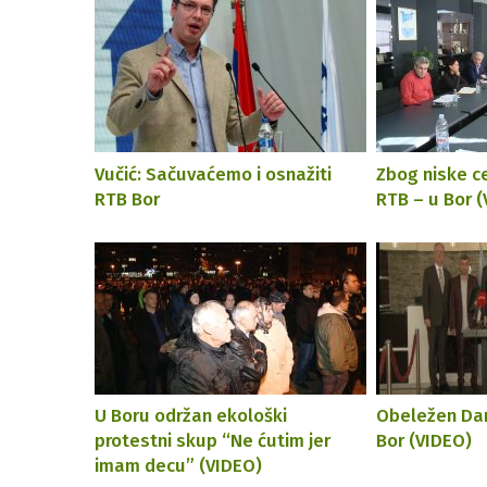
Vučić: Sačuvaćemo i osnažiti
Zbog niske c
RTB Bor
RTB – u Bor 
U Boru održan ekološki
Obeležen Dan
protestni skup “Ne ćutim jer
Bor (VIDEO)
imam decu” (VIDEO)