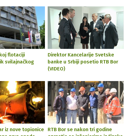
j flotaciji
Direktor Kancelarije Svetske
ik svilajnačkog
banke u Srbiji posetio RTB Bor
(VIDEO)
r iz nove topionice
RTB Bor se nakon tri godine