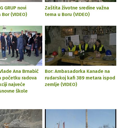
G GRUP novi
Zaštita životne sredine važna
a Bor (VIDEO)
tema u Boru (VIDEO)
Vlade Ana Brnabić
Bor: Ambasadorka Kanade na
a početku radova
rudarskoj kafi 389 metara ispod
ciji najveće
zemlje (VIDEO)
snovne škole