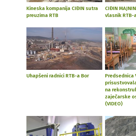
Kineska kompanija CIĐIN sutra
CIĐIN MAJNIN
preuzima RTB
vlasnik RTB-
Uhapšeni radnici RTB-a Bor
Predsednica 
prisustvoval
na rekonstruk
zaječarske o
(VIDEO)