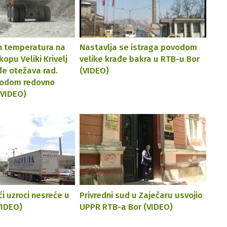
h temperatura na
Nastavlja se istraga povodom
opu Veliki Krivelj
velike krađe bakra u RTB-u Bor
đe otežava rad.
(VIDEO)
vodom redovno
(VIDEO)
i uzroci nesreće u
Privredni sud u Zaječaru usvojio
VIDEO)
UPPR RTB-a Bor (VIDEO)