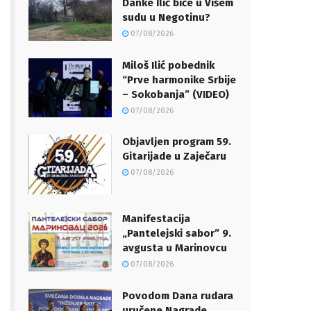
Danke Ilić biće u Višem
sudu u Negotinu?
07/08/2026
Miloš Ilić pobednik
“Prve harmonike Srbije
– Sokobanja” (VIDEO)
07/08/2026
Objavljen program 59.
Gitarijade u Zaječaru
07/08/2026
Manifestacija
„Pantelejski sabor” 9.
avgusta u Marinovcu
07/08/2026
Povodom Dana rudara
uručene Nagrade