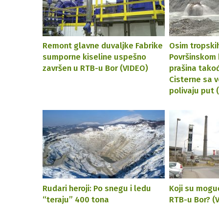
Remont glavne duvaljke Fabrike
Osim tropski
sumporne kiseline uspešno
Površinskom k
završen u RTB-u Bor (VIDEO)
prašina tako
Cisterne sa 
polivaju put 
Rudari heroji: Po snegu i ledu
Koji su moguć
“teraju” 400 tona
RTB-u Bor? (