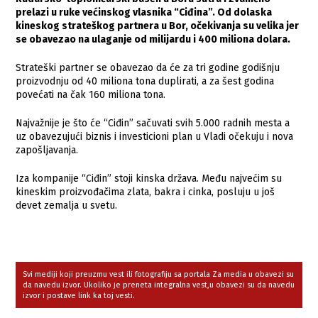
prelazi u ruke većinskog vlasnika “Ciđina”. Od dolaska
kineskog strateškog partnera u Bor, očekivanja su velika jer
se obavezao na ulaganje od milijardu i 400 miliona dolara.
Strateški partner se obavezao da će za tri godine godišnju
proizvodnju od 40 miliona tona duplirati, a za šest godina
povećati na čak 160 miliona tona.
Najvažnije je što će “Ciđin” sačuvati svih 5.000 radnih mesta a
uz obavezujući biznis i investicioni plan u Vladi očekuju i nova
zapošljavanja.
Iza kompanije “Ciđin” stoji kinska država. Među najvećim su
kineskim proizvođačima zlata, bakra i cinka, posluju u još
devet zemalja u svetu.
Svi mediji koji preuzmu vest ili fotografiju sa portala Za media u obavezi su
da navedu izvor. Ukoliko je preneta integralna vest,u obavezi su da navedu
izvor i postave link ka toj vesti.