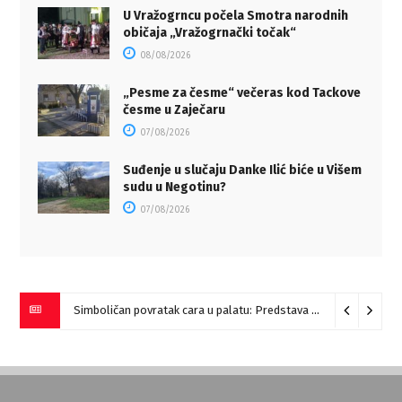
U Vražogrncu počela Smotra narodnih
običaja „Vražogrnački točak“
08/08/2026
„Pesme za česme“ večeras kod Tackove
česme u Zaječaru
07/08/2026
Suđenje u slučaju Danke Ilić biće u Višem
sudu u Negotinu?
07/08/2026
Simboličan povratak cara u palatu: Predstava “Galerije” na Romulijani