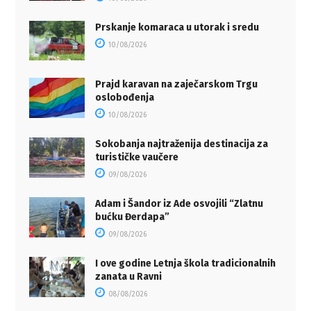
Prskanje komaraca u utorak i sredu
10/08/2026
Prajd karavan na zaječarskom Trgu
oslobođenja
10/08/2026
Sokobanja najtraženija destinacija za
turističke vaučere
09/08/2026
Adam i Šandor iz Ade osvojili “Zlatnu
bućku Đerdapa”
09/08/2026
I ove godine Letnja škola tradicionalnih
zanata u Ravni
08/08/2026