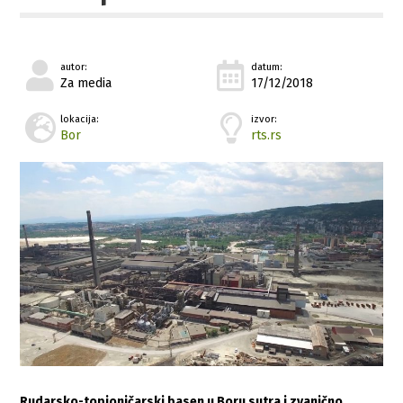
autor:
datum:
Za media
17/12/2018
lokacija:
izvor:
Bor
rts.rs
Rudarsko-topioničarski basen u Boru sutra i zvanično