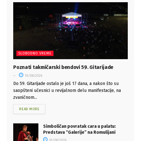
SLOBODNO VREME
Poznati takmičarski bendovi 59. Gitarijade
10/08/2026
Do 59. Gitarijade ostalo je još 17 dana, a nakon što su
saopšteni učesnici u revijalnom delu manifestacije, na
zvaničnom...
READ MORE
Simboličan povratak cara u palatu:
Predstava “Galerije” na Romulijani
10/08/2026