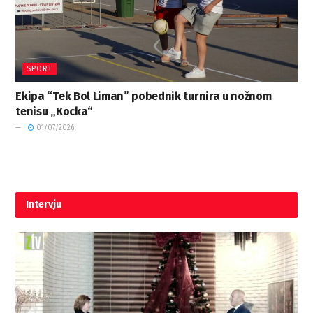
SPORT
Ekipa “Tek Bol Liman” pobednik turnira u nožnom
tenisu „Кocka“
01/07/2026
Intervju