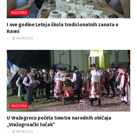
KULTURA
I ove godine Letnja škola tradicionalnih zanata u
Ravni
08/08/2026
KULTURA
U Vražogrncu počela Smotra narodnih običaja
„Vražogrnački točak“
08/08/2026