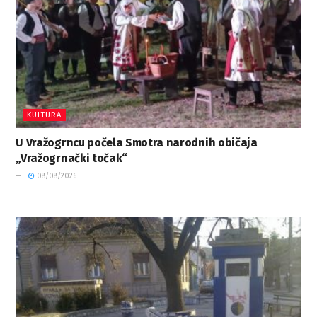
KULTURA
U Vražogrncu počela Smotra narodnih običaja
„Vražogrnački točak“
08/08/2026