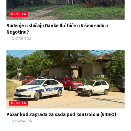
HRONIKA
Suđenje u slučaju Danke Ilić biće u Višem sudu u
Negotinu?
07/08/2026
HRONIKA
Požar kod Zagrađa za sada pod kontrolom (VIDEO)
05/08/2026