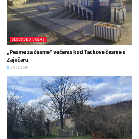
SLOBODNO VREME
„Pesme za česme“ večeras kod Tackove česme u
Zaječaru
07/08/2026