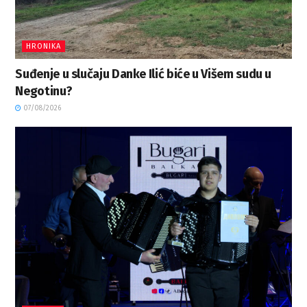
HRONIKA
Suđenje u slučaju Danke Ilić biće u Višem sudu u
Negotinu?
07/08/2026