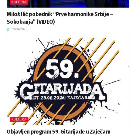
KULTURA
Miloš Ilić pobednik “Prve harmonike Srbije –
Sokobanja” (VIDEO)
07/08/2026
KULTURA
Objavljen program 59. Gitarijade u Zaječaru