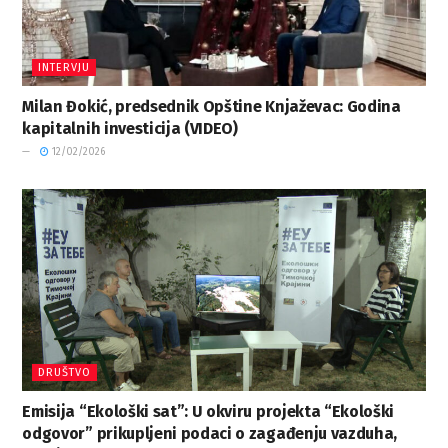
INTERVJU
Milan Đokić, predsednik Opštine Knjaževac: Godina
kapitalnih investicija (VIDEO)
12/02/2026
DRUŠTVO
Emisija “Ekološki sat”: U okviru projekta “Ekološki
odgovor” prikupljeni podaci o zagađenju vazduha,