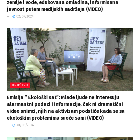
zemlje i vode, edukovana omladina, informisana
javnost putem medijskih sadržaja (VIDEO)
02/09/2024
DRUŠTVO
Emisija ” Ekološki sat”: Mlade ljude ne interesuju
alarmantni podaci i informacije, čak ni dramatični
video snimci, njih na aktivizam podstiče kada se sa
ekološkim problemima suoče sami (VIDEO)
30/08/2024