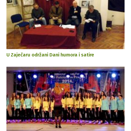
U Zaječaru održani Dani humora i satire