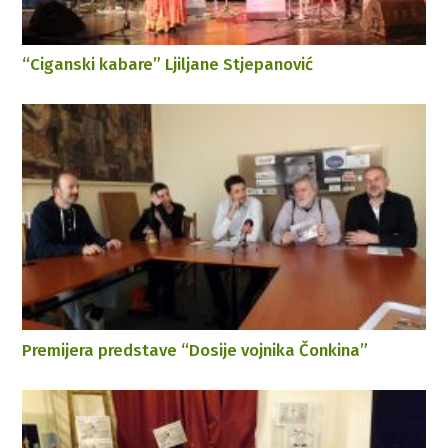
“Ciganski kabare” Ljiljane Stjepanović
Premijera predstave “Dosije vojnika Čonkina”