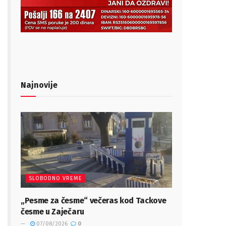
Najnovije
SLOBODNO VREME
„Pesme za česme“ večeras kod Tackove
česme u Zaječaru
07/08/2026
0