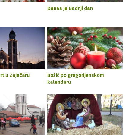
Danas je Badnji dan
rt u Zaječaru
Božić po gregorijanskom
kalendaru