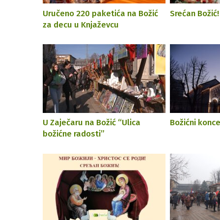
Uručeno 220 paketića na Božić
Srećan Božić!
za decu u Knjaževcu
U Zaječaru na Božić “Ulica
Božićni konce
božićne radosti”