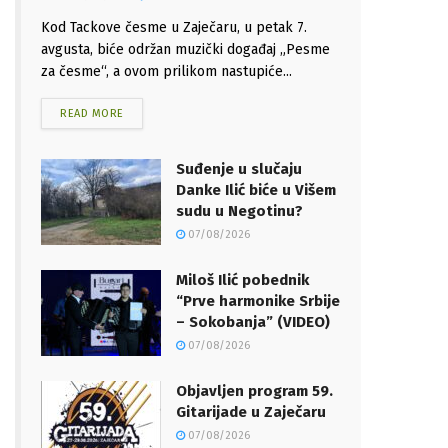
Kod Tackove česme u Zaječaru, u petak 7.
avgusta, biće održan muzički događaj „Pesme
za česme“, a ovom prilikom nastupiće...
READ MORE
Suđenje u slučaju
Danke Ilić biće u Višem
sudu u Negotinu?
07/08/2026
Miloš Ilić pobednik
“Prve harmonike Srbije
– Sokobanja” (VIDEO)
07/08/2026
Objavljen program 59.
Gitarijade u Zaječaru
07/08/2026