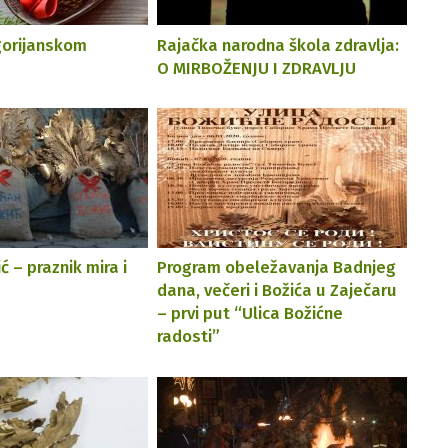
gorijanskom
Rajačka narodna škola zdravlja:
O MIRBOŽENJU I ZDRAVLJU
ć – praznik mira i
Program obеlеžavanja Badnjеg
dana, vеčеri i Božića u Zajеčaru
– prvi put “Ulica Božićnе
radosti”