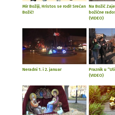
Mir Božiji, Hristos se rodi! Srećan
Na Božić Zaje
Božić!
božićne rados
(VIDEO)
Neradni 1. i 2. januar
Praznik u “Ul
(VIDEO)