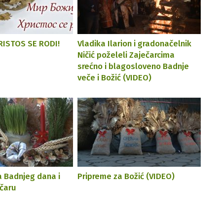
HRISTOS SE RODI!
Vladika Ilarion i gradonačelnik
Ničić poželeli Zaječarcima
srećno i blagosloveno Badnje
veče i Božić (VIDEO)
 Badnjeg dana i
Pripreme za Božić (VIDEO)
ečaru