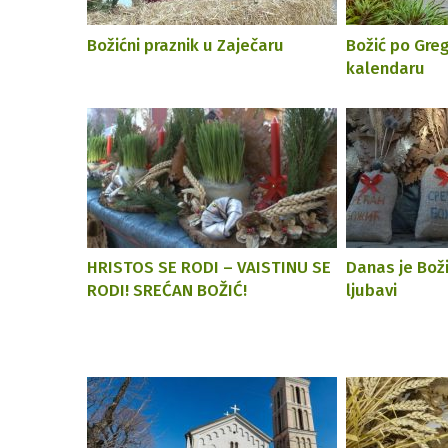
Božićni praznik u Zaječaru
Božić po Gre
kalendaru
HRISTOS SE RODI – VAISTINU SE
Danas je Boži
RODI! SREĆAN BOŽIĆ!
ljubavi