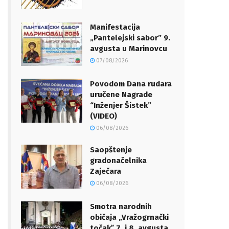
Manifestacija
„Pantelejski sabor” 9.
avgusta u Marinovcu
07/08/2026
Povodom Dana rudara
uručene Nagrade
“Inženjer Šistek”
(VIDEO)
06/08/2026
Saopštenje
gradonačelnika
Zaječara
06/08/2026
Smotra narodnih
običaja „Vražogrnački
točakˮ 7. i 8. avgusta