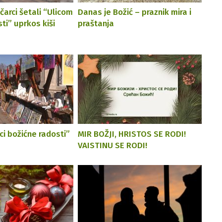
čarci šetali “Ulicom
Danas je Božić – praznik mira i
ti” uprkos kiši
praštanja
ici božićne radosti”
MIR BOŽJI, HRISTOS SE RODI!
VAISTINU SE RODI!