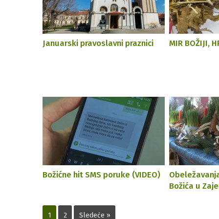
Januarski pravoslavni praznici
MIR BOŽIJI, 
Božićne hit SMS poruke (VIDEO)
Obeležavanja
Božića u Zaj
1
2
Sledeće »