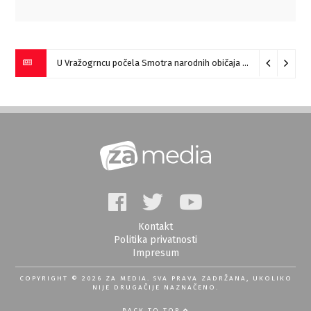
U Vražogrncu počela Smotra narodnih običaja „Vražogrnački točak“
Kontakt
Politika privatnosti
Impresum
COPYRIGHT © 2026 ZA MEDIA. SVA PRAVA ZADRŽANA, UKOLIKO
NIJE DRUGAČIJE NAZNAČENO.
BACK TO TOP