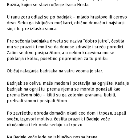
Božića, kojim se slavi rođenje Isusa Hrista.
U ranu zoru odlazi se po badnjak – mlado hrastovo ili cerovo
drvo. Seku ga isključivo muškarci, obično domaćin i najstariji
sin, i to pre izlaska sunca.
Pre sečenja badnjaka drvetu se naziva “dobro jutro”, čestita
mu se praznik i moli se da donese zdravlje i sreću porodici.
Zatim se drvo posipa žitom, a u nekim krajevima mu se
poklanja i kolač, posebno pripremljen za tu priliku.
Običaj nalaganja badnjaka na vatru veoma je star.
Badnjak se celiva, maže medom i postavlja na ognjište. Kada je
badnjak na ognjištu, prema njemu se moralo ponašati kao
prema živom biću – kitili su ga zelenim granama, ljubili,
prelivali vinom i posipali žitom.
Po završetku obreda domaćin okadi ceo dom i trpezu, zapali
sveću, izgovori molitvu, čestita praznik i Badnje veče
ukućanima i tek onda sedaju za trpezu.
Na Badnje veče jede se isključivo posna hrana.