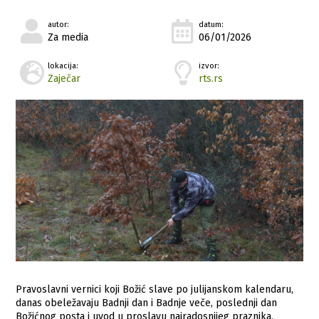
autor:
datum:
Za media
06/01/2026
lokacija:
izvor:
Zaječar
rts.rs
Pravoslavni vernici koji Božić slave po julijanskom kalendaru,
danas obeležavaju Badnji dan i Badnje veče, poslednji dan
Božićnog posta i uvod u proslavu najradosnijeg praznika,