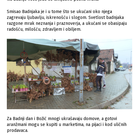
Smisao Badnjaka je i u tome što se ukućani oko njega
zagrevaju ljubavlju, iskrenošću i slogom. Svetlost badnjaka
razgone mrak neznanja i praznoverja, a ukućani se obasipaju
radošću, milošću, zdravljem i obiljem.
Za Badnji dan i Božić mnogi ukrašavaju domove, a gotovi
aranžmani mogu se kupiti u marketima, na pijaci i kod uličnih
prodavaca.