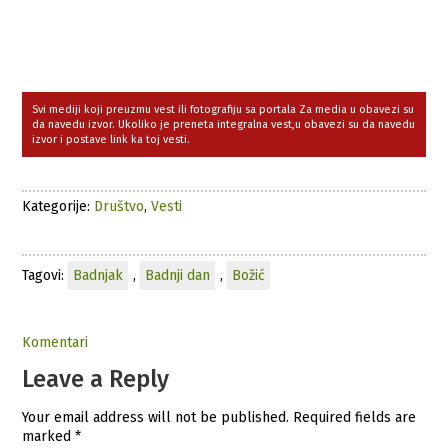
Svi mediji koji preuzmu vest ili fotografiju sa portala Za media u obavezi su
da navedu izvor. Ukoliko je preneta integralna vest,u obavezi su da navedu
izvor i postave link ka toj vesti.
Kategorije:
Društvo
,
Vesti
Tagovi:
Badnjak
,
Badnji dan
,
Božić
Komentari
Leave a Reply
Your email address will not be published.
Required fields are
marked
*