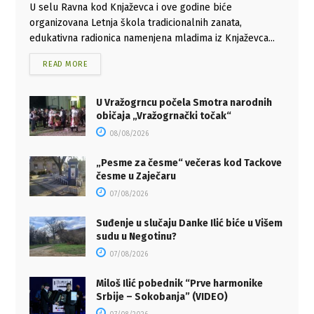
U selu Ravna kod Knjaževca i ove godine biće
organizovana Letnja škola tradicionalnih zanata,
edukativna radionica namenjena mladima iz Knjaževca...
READ MORE
U Vražogrncu počela Smotra narodnih
običaja „Vražogrnački točak“
08/08/2026
„Pesme za česme“ večeras kod Tackove
česme u Zaječaru
07/08/2026
Suđenje u slučaju Danke Ilić biće u Višem
sudu u Negotinu?
07/08/2026
Miloš Ilić pobednik “Prve harmonike
Srbije – Sokobanja” (VIDEO)