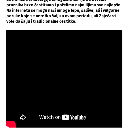
praznika brzo čestitamo i poželimo najmilijima sve najlepše.
Na internetu se mogu naći mnoge lepe, šaljive, ali i vulgarne
poruke koje se neretko šalju u ovom periodu, ali Zaječarci
vole da šalju i tradicionalne čestitke.