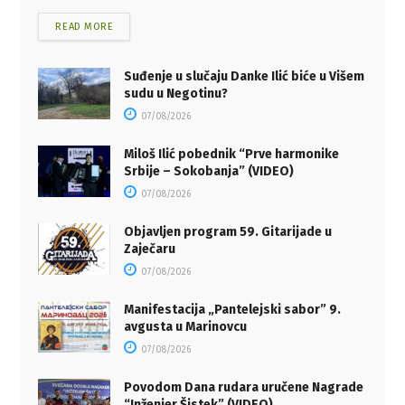
READ MORE
Suđenje u slučaju Danke Ilić biće u Višem
sudu u Negotinu?
07/08/2026
Miloš Ilić pobednik “Prve harmonike
Srbije – Sokobanja” (VIDEO)
07/08/2026
Objavljen program 59. Gitarijade u
Zaječaru
07/08/2026
Manifestacija „Pantelejski sabor” 9.
avgusta u Marinovcu
07/08/2026
Povodom Dana rudara uručene Nagrade
“Inženjer Šistek” (VIDEO)