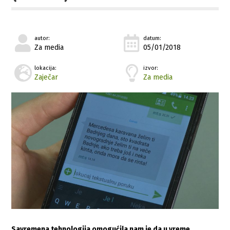
autor:
datum:
Za media
05/01/2018
lokacija:
izvor:
Zaječar
Za media
Savremena tehnologija omogućila nam je da u vreme