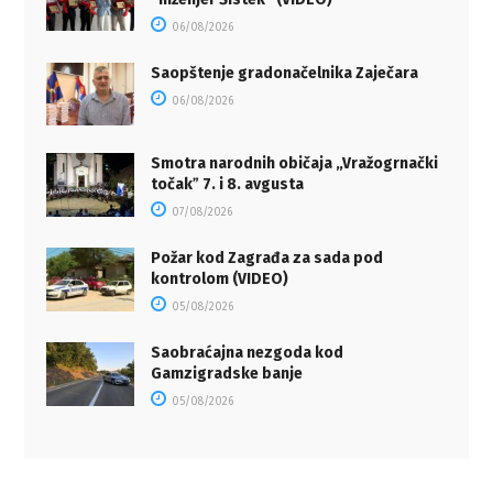
06/08/2026
Saopštenje gradonačelnika Zaječara
06/08/2026
Smotra narodnih običaja „Vražogrnački
točakˮ 7. i 8. avgusta
07/08/2026
Požar kod Zagrađa za sada pod
kontrolom (VIDEO)
05/08/2026
Saobraćajna nezgoda kod
Gamzigradske banje
05/08/2026