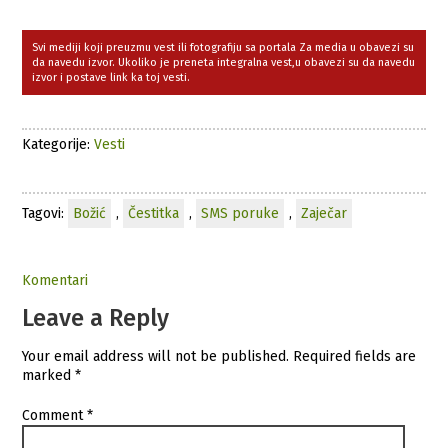
Svi mediji koji preuzmu vest ili fotografiju sa portala Za media u obavezi su
da navedu izvor. Ukoliko je preneta integralna vest,u obavezi su da navedu
izvor i postave link ka toj vesti.
Kategorije:
Vesti
Tagovi:
Božić
,
Čestitka
,
SMS poruke
,
Zaječar
Komentari
Leave a Reply
Your email address will not be published.
Required fields are
marked
*
Comment
*