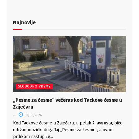
Najnovije
SLOBODNO VREME
„Pesme za česme“ večeras kod Tackove česme u
Zaječaru
07/08/2026
Kod Tackove česme u Zaječaru, u petak 7. avgusta, biće
održan muzički događaj „Pesme za česme“, a ovom
prilikom nastupiće...