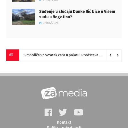
Suđenje u slučaju Danke Ilić biće u Višem
sudu u Negotinu?
07/08/2026
Simboličan povratak cara u palatu: Predstava “Galerije” na Romulijani
Kontakt
Politika privatnosti