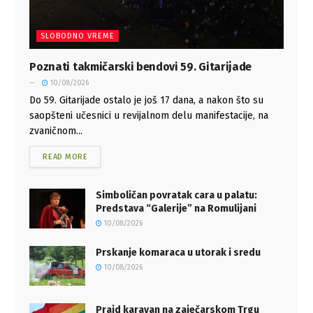
SLOBODNO VREME
Poznati takmičarski bendovi 59. Gitarijade
10/08/2026
Do 59. Gitarijade ostalo je još 17 dana, a nakon što su
saopšteni učesnici u revijalnom delu manifestacije, na
zvaničnom...
READ MORE
Simboličan povratak cara u palatu:
Predstava “Galerije” na Romulijani
10/08/2026
Prskanje komaraca u utorak i sredu
10/08/2026
Prajd karavan na zaječarskom Trgu