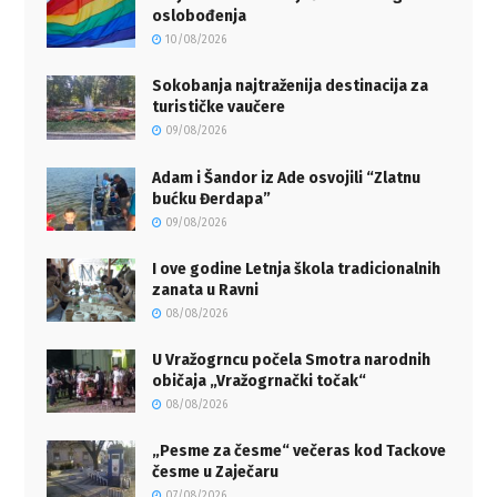
oslobođenja
10/08/2026
Sokobanja najtraženija destinacija za
turističke vaučere
09/08/2026
Adam i Šandor iz Ade osvojili “Zlatnu
bućku Đerdapa”
09/08/2026
I ove godine Letnja škola tradicionalnih
zanata u Ravni
08/08/2026
U Vražogrncu počela Smotra narodnih
običaja „Vražogrnački točak“
08/08/2026
„Pesme za česme“ večeras kod Tackove
česme u Zaječaru
07/08/2026