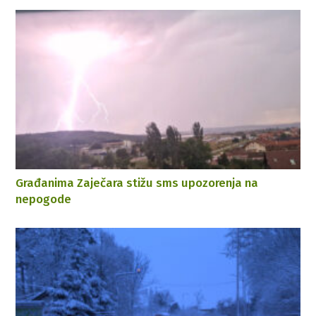
Građanima Zaječara stižu sms upozorenja na
nepogode