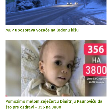
MUP upozorava vozače na ledenu kišu
Pomozimo malom Zaječarcu Dimitriju Paunoviću da
što pre ozdravi – 356 na 3800