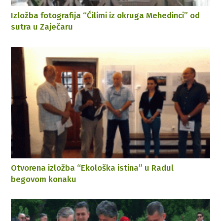
Izložba fotografija “Ćilimi iz okruga Mehedinci” od
sutra u Zaječaru
Otvorena izložba “Ekološka istina” u Radul
begovom konaku