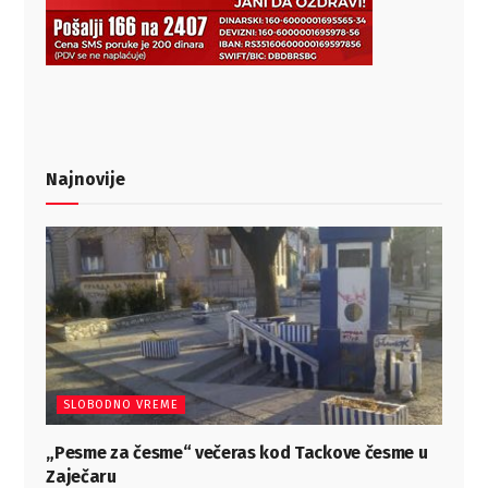
Najnovije
SLOBODNO VREME
„Pesme za česme“ večeras kod Tackove česme u
Zaječaru