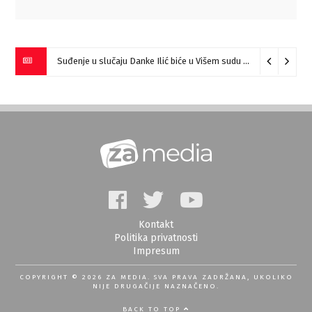
Miloš Ilić pobednik “Prve harmonike Srbije – Sokobanja” (VIDEO)
Kontakt
Politika privatnosti
Impresum
COPYRIGHT © 2026 ZA MEDIA. SVA PRAVA ZADRŽANA, UKOLIKO
NIJE DRUGAČIJE NAZNAČENO.
BACK TO TOP