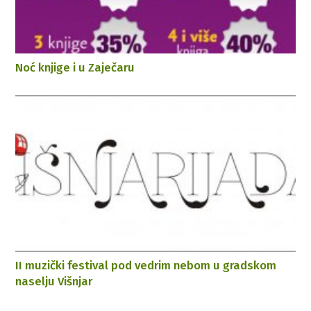
Noć knjige i u Zaječaru
II muzički festival pod vedrim nebom u gradskom
naselju Višnjar