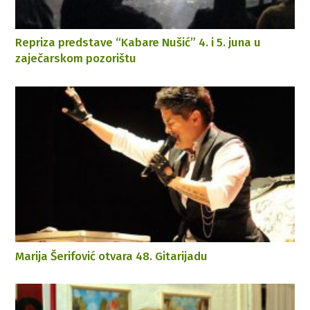
Repriza predstave “Kabare Nušić” 4. i 5. juna u
zaječarskom pozorištu
Marija Šerifović otvara 48. Gitarijadu