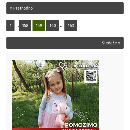
« Prethodno
1
…
158
159
160
…
163
Sledeće »