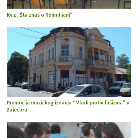
Kviz „Šta znaš o Romulijani“
Promocija muzičkog izdanja “Mladi protiv fašizma” u
Zaječaru