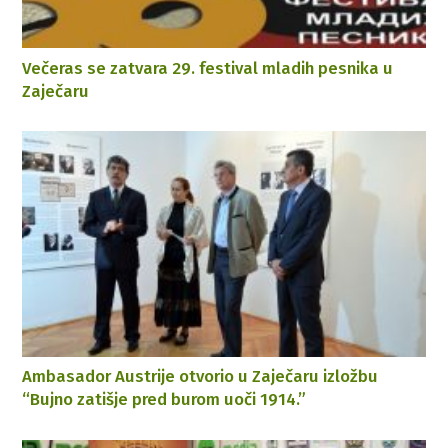
Večeras se zatvara 29. festival mladih pesnika u
Zaječaru
Ambasador Austrije otvorio u Zaječaru izložbu
“Bujno zatišje pred burom uoči 1914.”