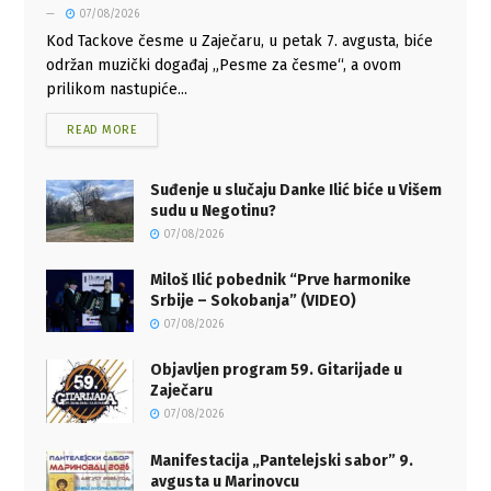
07/08/2026
Kod Tackove česme u Zaječaru, u petak 7. avgusta, biće
održan muzički događaj „Pesme za česme“, a ovom
prilikom nastupiće...
READ MORE
Suđenje u slučaju Danke Ilić biće u Višem
sudu u Negotinu?
07/08/2026
Miloš Ilić pobednik “Prve harmonike
Srbije – Sokobanja” (VIDEO)
07/08/2026
Objavljen program 59. Gitarijade u
Zaječaru
07/08/2026
Manifestacija „Pantelejski sabor” 9.
avgusta u Marinovcu