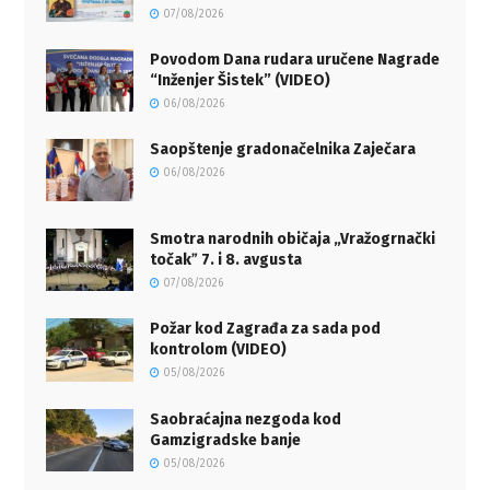
07/08/2026
Povodom Dana rudara uručene Nagrade
“Inženjer Šistek” (VIDEO)
06/08/2026
Saopštenje gradonačelnika Zaječara
06/08/2026
Smotra narodnih običaja „Vražogrnački
točakˮ 7. i 8. avgusta
07/08/2026
Požar kod Zagrađa za sada pod
kontrolom (VIDEO)
05/08/2026
Saobraćajna nezgoda kod
Gamzigradske banje
05/08/2026