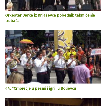
Orkestar Barka iz Knjaževca pobednik takmičenja
trubača
44. “Crnorečje u pesmi i igri” u Boljevcu