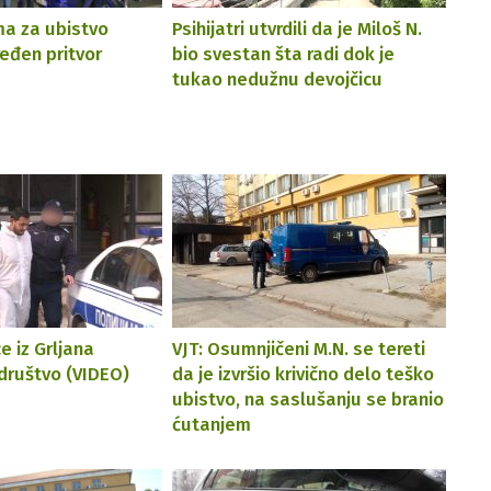
a za ubistvo
Psihijatri utvrdili da je Miloš N.
eđen pritvor
bio svestan šta radi dok je
tukao nedužnu devojčicu
e iz Grljana
VJT: Osumnjičeni M.N. se tereti
ruštvo (VIDEO)
da je izvršio krivično delo teško
ubistvo, na saslušanju se branio
ćutanjem