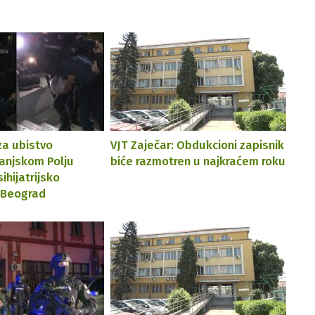
za ubistvo
VJT Zaječar: Obdukcioni zapisnik
Banjskom Polju
biće razmotren u najkraćem roku
ihijatrijsko
 Beograd