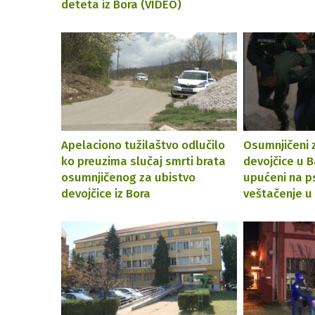
deteta iz Bora (VIDEO)
Apelaciono tužilaštvo odlučilo
Osumnjičeni 
ko preuzima slučaj smrti brata
devojčice u 
osumnjičenog za ubistvo
upućeni na ps
devojčice iz Bora
veštačenje u