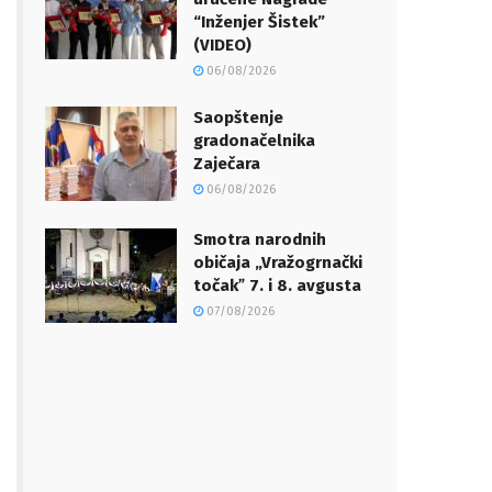
“Inženjer Šistek”
(VIDEO)
06/08/2026
Saopštenje
gradonačelnika
Zaječara
06/08/2026
Smotra narodnih
običaja „Vražogrnački
točakˮ 7. i 8. avgusta
07/08/2026