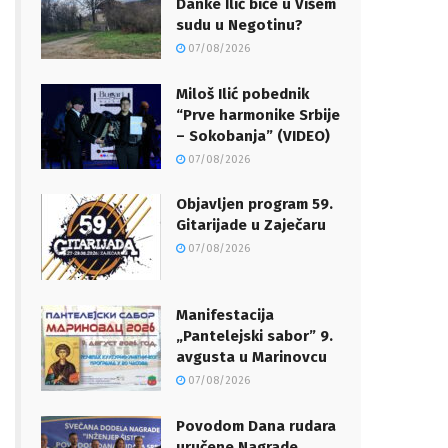
Danke Ilić biće u Višem
sudu u Negotinu?
07/08/2026
Miloš Ilić pobednik
“Prve harmonike Srbije
– Sokobanja” (VIDEO)
07/08/2026
Objavljen program 59.
Gitarijade u Zaječaru
07/08/2026
Manifestacija
„Pantelejski sabor” 9.
avgusta u Marinovcu
07/08/2026
Povodom Dana rudara
uručene Nagrade