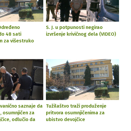
 Određeno
S. J. u potpunosti negirao
do 48 sati
izvršenje krivičnog dela (VIDEO)
 za višestruko
vanično saznaje da
Tužilaštvo traži produženje
ke, osumnjičen za
pritvora osumnjičenima za
čice, odlučio da
ubistvo devojčice