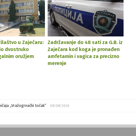
žilaštvo u Zaječaru:
Zadržavanje do 48 sati za G.B. iz
šio dvostruko
Zaječara kod koga je pronađen
galnim oružjem
amfetamin i vagica za precizno
merenje
ičaja „Vražogrnački točak“
08/08/2026