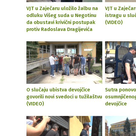
VJT u Zaječaru uložilo žalbu na
VJT u Zaječa
odluku Višeg suda u Negotinu
istragu u slu
da obustavi krivični postupak
(VIDEO)
protiv Radoslava Dragijevića
O slučaju ubistva devojčice
Sutra ponovo
govorili novi svedoci u tužilaštvu
osumnjičenog
(VIDEO)
devojčice