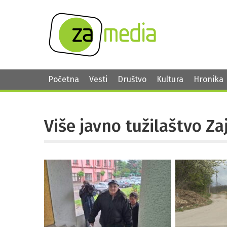
Početna
Vesti
Društvo
Kultura
Hronika
Više javno tužilaštvo Za