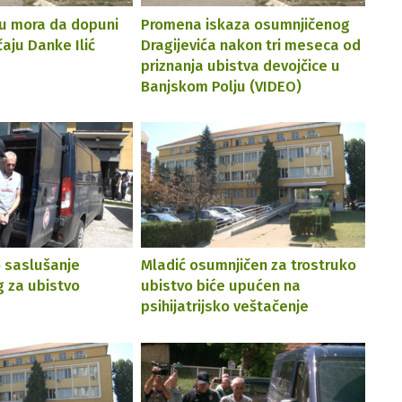
ru mora da dopuni
Promena iskaza osumnjičenog
čaju Danke Ilić
Dragijevića nakon tri meseca od
priznanja ubistva devojčice u
Banjskom Polju (VIDEO)
 saslušanje
Mladić osumnjičen za trostruko
 za ubistvo
ubistvo biće upućen na
psihijatrijsko veštačenje