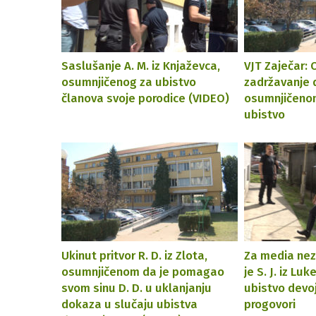
Saslušanje A. M. iz Knjaževca,
VJT Zaječar:
osumnjičenog za ubistvo
zadržavanje 
članova svoje porodice (VIDEO)
osumnjičenom
ubistvo
Ukinut pritvor R. D. iz Zlota,
Za media nez
osumnjičenom da je pomagao
je S. J. iz Lu
svom sinu D. D. u uklanjanju
ubistvo devoj
dokaza u slučaju ubistva
progovori