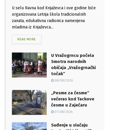
U selu Ravna kod Knjaževca i ove godine biće
organizovana Letnja škola tradicionalnih
zanata, edukativna radionica namenjena
mladima iz Knjaževca...
READ MORE
U Vražogrncu počela
Smotra narodnih
običaja „Vražogrnački
točak“
08/08/2026
„Pesme za česme“
večeras kod Tackove
česme u Zaječaru
07/08/2026
Suđenje u slučaju