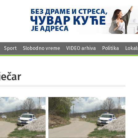
Sport
Slobodno vreme
VIDEO arhiva
Politika
Lokal
ječar