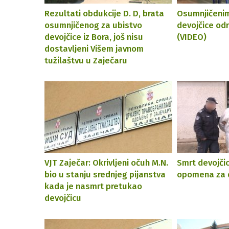
Rezultati obdukcije D. D, brata
Osumnjičenim
osumnjičenog za ubistvo
devojčice odr
devojčice iz Bora, još nisu
(VIDEO)
dostavljeni Višem javnom
tužilaštvu u Zaječaru
VJT Zaječar: Okrivljeni očuh M.N.
Smrt devojčic
bio u stanju srednjeg pijanstva
opomena za d
kada je nasmrt pretukao
devojčicu