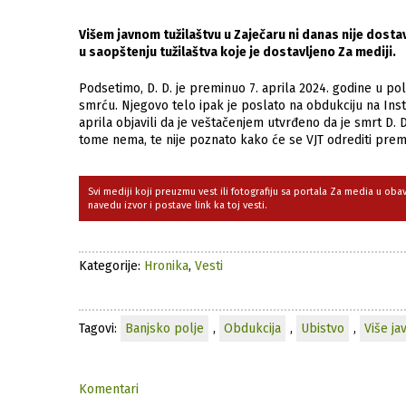
Višem javnom tužilaštvu u Zaječaru ni danas nije dost
u saopštenju tužilaštva koje je dostavljeno Za mediji.
Podsetimo, D. D. je preminuo 7. aprila 2024. godine u pol
smrću. Njegovo telo ipak je poslato na obdukciju na Inst
aprila objavili da je veštačenjem utvrđeno da je smrt D. D
tome nema, te nije poznato kako će se VJT odrediti pre
Svi mediji koji preuzmu vest ili fotografiju sa portala Za media u ob
navedu izvor i postave link ka toj vesti.
Kategorije:
Hronika
,
Vesti
Tagovi:
Banjsko polje
,
Obdukcija
,
Ubistvo
,
Više ja
Komentari