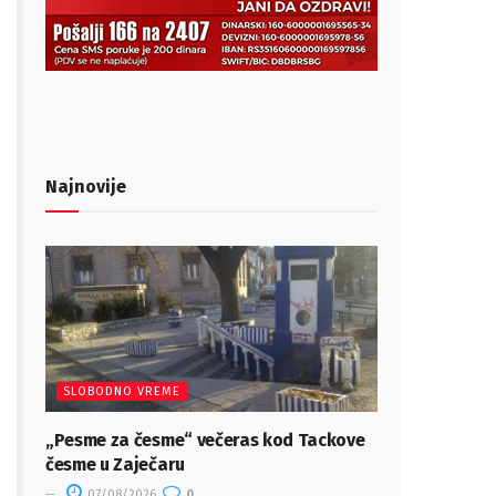
Najnovije
SLOBODNO VREME
„Pesme za česme“ večeras kod Tackove
česme u Zaječaru
07/08/2026
0