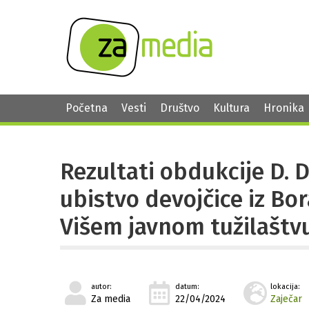
Početna
Vesti
Društvo
Kultura
Hronika
Rezultati obdukcije D. 
ubistvo devojčice iz Bor
Višem javnom tužilaštv
autor:
datum:
lokacija:
Za media
22/04/2024
Zaječar