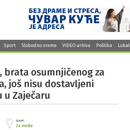
Sport
Slobodno vreme
VIDEO arhiva
Politika
Lokal
D, brata osumnjičenog za
a, još nisu dostavljeni
u u Zaječaru
izvor:
Za media