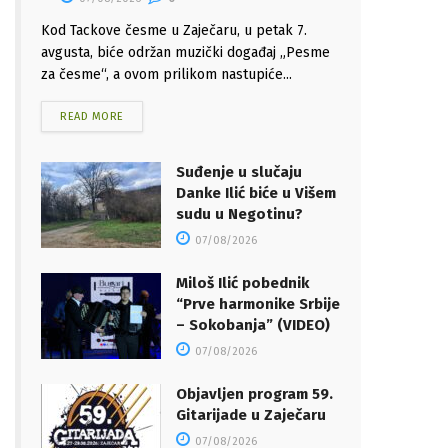
Kod Tackove česme u Zaječaru, u petak 7.
avgusta, biće održan muzički događaj „Pesme
za česme“, a ovom prilikom nastupiće...
READ MORE
Suđenje u slučaju
Danke Ilić biće u Višem
sudu u Negotinu?
07/08/2026
Miloš Ilić pobednik
“Prve harmonike Srbije
– Sokobanja” (VIDEO)
07/08/2026
Objavljen program 59.
Gitarijade u Zaječaru
07/08/2026