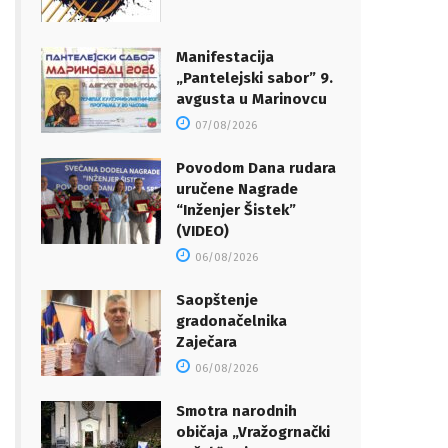
Manifestacija
„Pantelejski sabor” 9.
avgusta u Marinovcu
07/08/2026
Povodom Dana rudara
uručene Nagrade
“Inženjer Šistek”
(VIDEO)
06/08/2026
Saopštenje
gradonačelnika
Zaječara
06/08/2026
Smotra narodnih
običaja „Vražogrnački