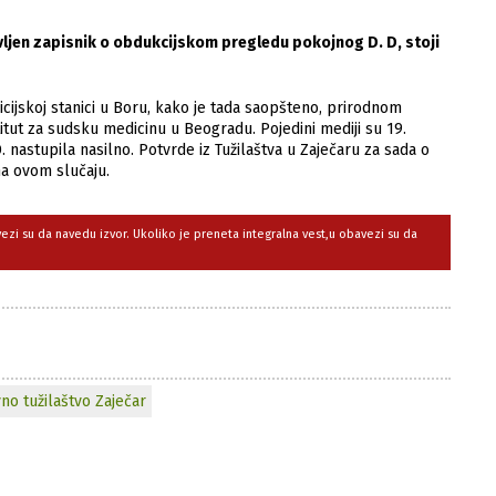
avljen zapisnik o obdukcijskom pregledu pokojnog D. D, stoji
icijskoj stanici u Boru, kako je tada saopšteno, prirodnom
itut za sudsku medicinu u Beogradu. Pojedini mediji su 19.
. nastupila nasilno. Potvrde iz Tužilaštva u Zaječaru za sada o
ma ovom slučaju.
avezi su da navedu izvor. Ukoliko je preneta integralna vest,u obavezi su da
vno tužilaštvo Zaječar