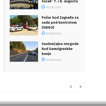
točakˮ 7. i 8. avgusta
07/08/2026
Požar kod Zagrađa za
sada pod kontrolom
(VIDEO)
05/08/2026
Saobraćajna nezgoda
kod Gamzigradske
banje
05/08/2026