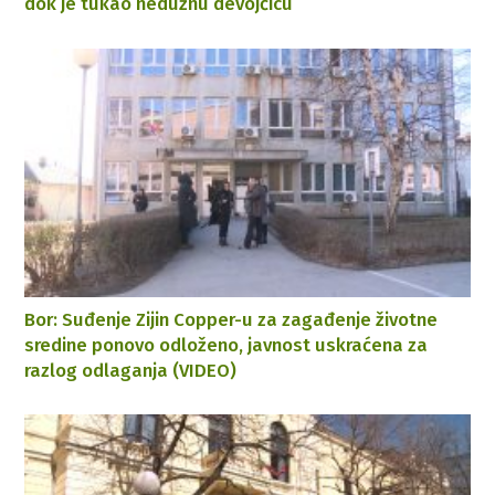
dok je tukao nedužnu devojčicu
Bor: Suđenje Zijin Copper-u za zagađenje životne
sredine ponovo odloženo, javnost uskraćena za
razlog odlaganja (VIDEO)