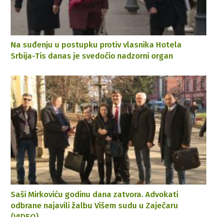
Na suđenju u postupku protiv vlasnika Hotela
Srbija-Tis danas je svedočio nadzorni organ
Saši Mirkoviću godinu dana zatvora. Advokati
odbrane najavili žalbu Višem sudu u Zaječaru
(VIDEO)