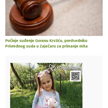
Počinje suđenje Goranu Krstiću, predsedniku
Privrednog suda u Zaječaru za primanje mita