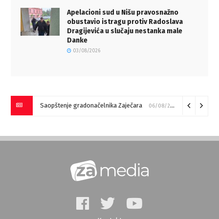
Apelacioni sud u Nišu pravosnažno
obustavio istragu protiv Radoslava
Dragijevića u slučaju nestanka male
Danke
03/08/2026
Požar kod Zagrađa za sada pod kontrolom (VIDEO)
05/08/20