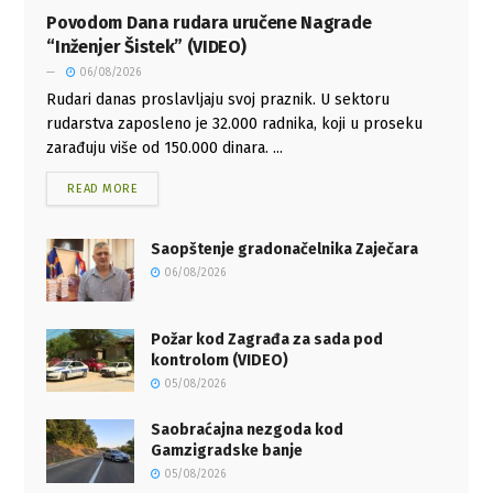
Povodom Dana rudara uručene Nagrade
“Inženjer Šistek” (VIDEO)
06/08/2026
Rudari danas proslavljaju svoj praznik. U sektoru
rudarstva zaposleno je 32.000 radnika, koji u proseku
zarađuju više od 150.000 dinara. ...
READ MORE
Saopštenje gradonačelnika Zaječara
06/08/2026
Požar kod Zagrađa za sada pod
kontrolom (VIDEO)
05/08/2026
Saobraćajna nezgoda kod
Gamzigradske banje
05/08/2026