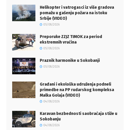
Helikopter i vatrogasci iz više gradova
pomažu u gašenju požara na istoku
Srbije (VIDEO)
05/08/2026
Preporuke ZZJZ TIMOK za period
ekstremnih vrućina
05/08/2026
Praznik harmonike u Sokobanji
05/08/2026
Građani i ekološka udruženja podneli
primedbe na PP rudarskog kompleksa
Malka Golaja (VIDEO)
04/08/2026
Karavan bezbednosti saobraćaja stiže u
Sokobanju
04/08/2026