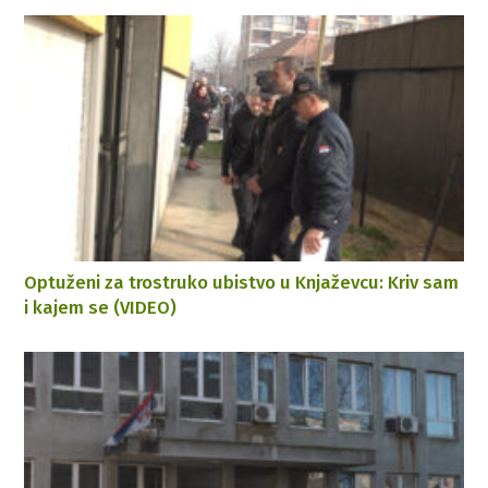
Optuženi za trostruko ubistvo u Knjaževcu: Kriv sam
i kajem se (VIDEO)