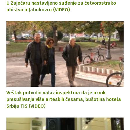
U Zaječaru nastavljeno suđenje za četvorostruko
ubistvo u Jabukovcu (VIDEO)
Veštak potvrdio nalaz inspektora da je uzrok
presušivanja više arteskih česama, bušotina hotela
Srbija TIS (VIDEO)