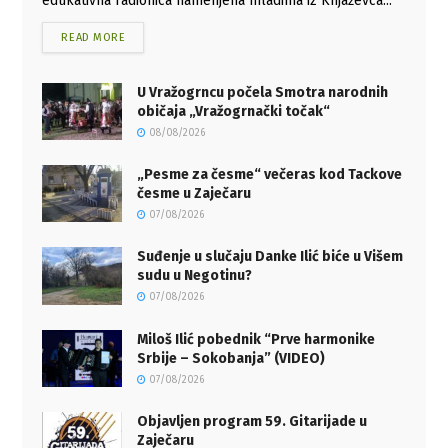
edukativna radionica namenjena mladima iz Knjaževca...
READ MORE
U Vražogrncu počela Smotra narodnih
običaja „Vražogrnački točak“
08/08/2026
„Pesme za česme“ večeras kod Tackove
česme u Zaječaru
07/08/2026
Suđenje u slučaju Danke Ilić biće u Višem
sudu u Negotinu?
07/08/2026
Miloš Ilić pobednik “Prve harmonike
Srbije – Sokobanja” (VIDEO)
07/08/2026
Objavljen program 59. Gitarijade u
Zaječaru