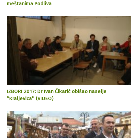
meštanima Podliva
IZBORI 2017: Dr Ivan Čikarić obišao naselje
“Kraljevica” (VIDEO)