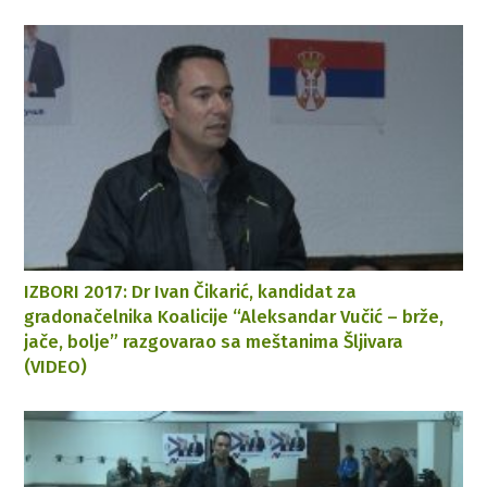
IZBORI 2017: Dr Ivan Čikarić, kandidat za
gradonačelnika Koalicije “Aleksandar Vučić – brže,
jače, bolje” razgovarao sa meštanima Šljivara
(VIDEO)