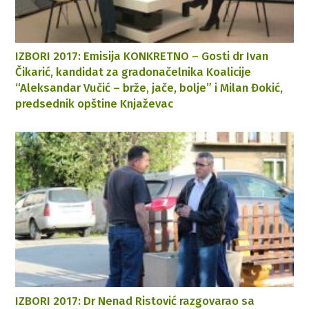
IZBORI 2017: Emisija KONKRETNO – Gosti dr Ivan
Čikarić, kandidat za gradonačelnika Koalicije
“Aleksandar Vučić – brže, jače, bolje” i Milan Đokić,
predsednik opštine Knjaževac
IZBORI 2017: Dr Nenad Ristović razgovarao sa