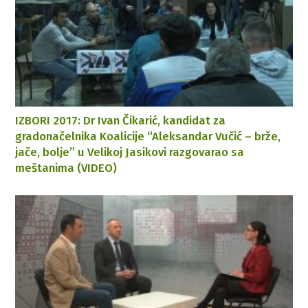
IZBORI 2017: Dr Ivan Čikarić, kandidat za
gradonačelnika Koalicije “Aleksandar Vučić – brže,
jače, bolje” u Velikoj Jasikovi razgovarao sa
meštanima (VIDEO)