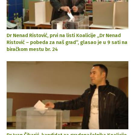
Dr Nenad Ristović, prvi na listi Koalicije „Dr Nenad
Ristović – pobeda za naš grad“, glasao je u 9 sati na
biračkom mestu br. 24