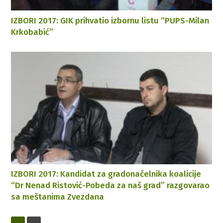
IZBORI 2017: GIK prihvatio izbornu listu “PUPS-Milan
Krkobabić”
IZBORI 2017: Kandidat za gradonačelnika koalicije
“Dr Nenad Ristović-Pobeda za naš grad” razgovarao
sa meštanima Zvezdana