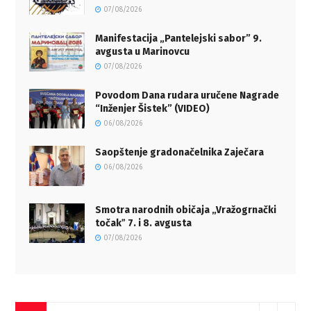
07/08/2026
Manifestacija „Pantelejski sabor” 9.
avgusta u Marinovcu
07/08/2026
Povodom Dana rudara uručene Nagrade
“Inženjer Šistek” (VIDEO)
06/08/2026
Saopštenje gradonačelnika Zaječara
06/08/2026
Smotra narodnih običaja „Vražogrnački
točakˮ 7. i 8. avgusta
07/08/2026