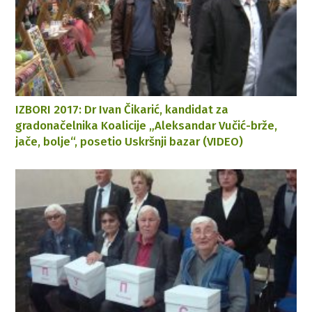
IZBORI 2017: Dr Ivan Čikarić, kandidat za
gradonačelnika Koalicije „Aleksandar Vučić-brže,
jače, bolje“, posetio Uskršnji bazar (VIDEO)