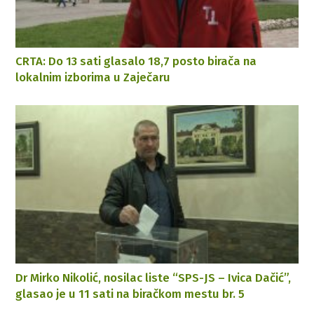
CRTA: Do 13 sati glasalo 18,7 posto birača na
lokalnim izborima u Zaječaru
Dr Mirko Nikolić, nosilac liste “SPS-JS – Ivica Dačić”,
glasao je u 11 sati na biračkom mestu br. 5