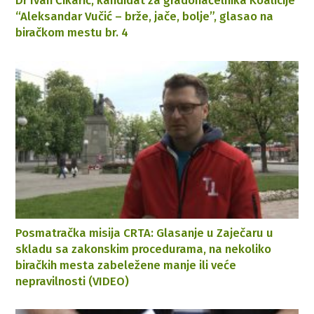
Dr Ivan Čikarić, kandidat za gradonačelnika Koalicije
“Aleksandar Vučić – brže, jače, bolje”, glasao na
biračkom mestu br. 4
Posmatračka misija CRTA: Glasanje u Zaječaru u
skladu sa zakonskim procedurama, na nekoliko
biračkih mesta zabeležene manje ili veće
nepravilnosti (VIDEO)