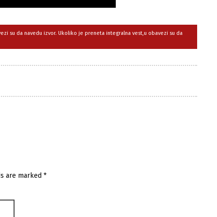
avezi su da navedu izvor. Ukoliko je preneta integralna vest,u obavezi su da
ds are marked
*