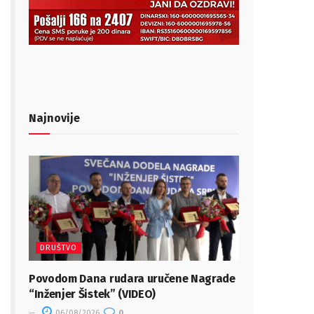
Najnovije
DRUŠTVO
Povodom Dana rudara uručene Nagrade
“Inženjer Šistek” (VIDEO)
06/08/2026
0