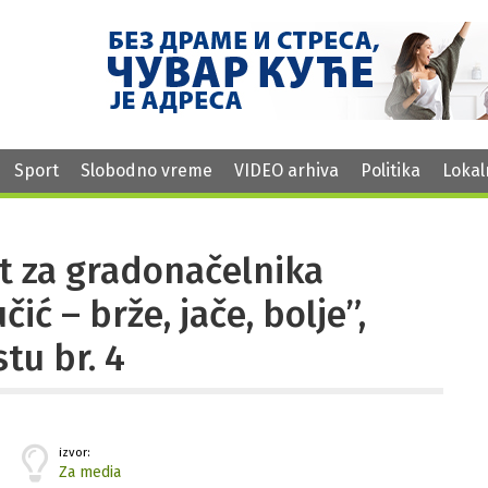
Sport
Slobodno vreme
VIDEO arhiva
Politika
Lokal
at za gradonačelnika
ić – brže, jače, bolje”,
tu br. 4
izvor:
Za media