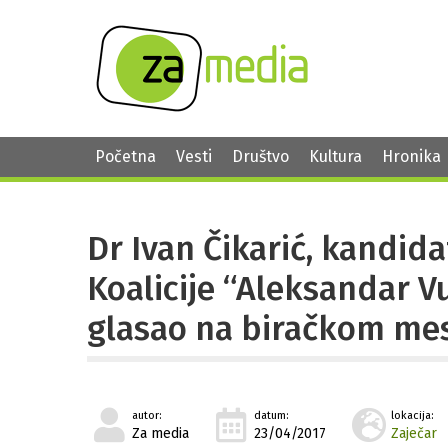
Početna
Vesti
Društvo
Kultura
Hronika
Dr Ivan Čikarić, kandid
Koalicije “Aleksandar Vuč
glasao na biračkom mes
autor:
datum:
lokacija:
Za media
23/04/2017
Zaječar