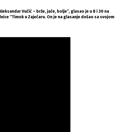
leksandar Vučić – brže, jače, bolje”, glasao je u 8 i 30 na
nice “Timok u Zaječaru. On je na glasanje došao sa svojom