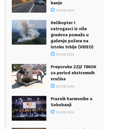
banje
05/08/2026
Helikopter i
vatrogasci iz više
gradova pomažu u
gašenju požara na
istoku Srbije (VIDEO)
05/08/2026
Preporuke ZZJZ TIMOK
za period ekstremnih
vrućina
05/08/2026
Praznik harmonike u
Sokobanji
05/08/2026