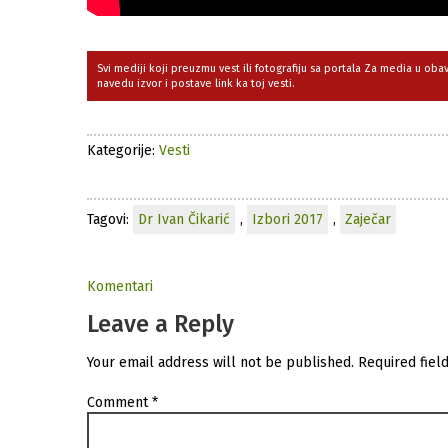
Svi mediji koji preuzmu vest ili fotografiju sa portala Za media u ob
navedu izvor i postave link ka toj vesti.
Kategorije:
Vesti
Tagovi:
Dr Ivan Čikarić
,
Izbori 2017
,
Zaječar
Komentari
Leave a Reply
Your email address will not be published.
Required fiel
Comment
*