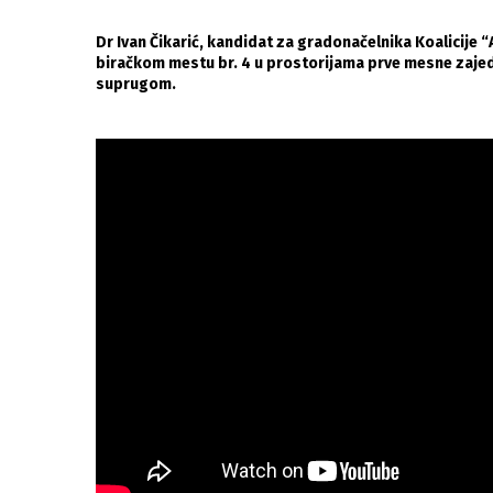
Dr Ivan Čikarić, kandidat za gradonačelnika Koalicije “A
biračkom mestu br. 4 u prostorijama prve mesne zajed
suprugom.