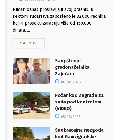
Rudari danas proslavljaju svoj praznik. U
sektoru rudarstva zaposleno je 32.000 radnika,
koji u proseku zarađuju više od 150.000
dinara. ...
READ MORE
Saopštenje
gradonačelnika
Zaječara
06/08/2026
Požar kod Zagrađa za
sada pod kontrolom
(VIDEO)
05/08/2026
Saobraćajna nezgoda
kod Gamzigradske