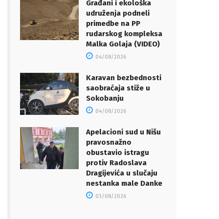
Građani i ekološka
udruženja podneli
primedbe na PP
rudarskog kompleksa
Malka Golaja (VIDEO)
04/08/2026
Karavan bezbednosti
saobraćaja stiže u
Sokobanju
04/08/2026
Apelacioni sud u Nišu
pravosnažno
obustavio istragu
protiv Radoslava
Dragijevića u slučaju
nestanka male Danke
03/08/2026