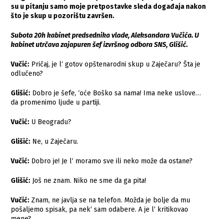
su u pitanju samo moje pretpostavke sleda događaja nakon
što je skup u pozorištu završen.
Subota 20h kabinet predsednika vlade, Aleksandara Vučića. U
kabinet utrčava zajapuren šef izvršnog odbora SNS, Glišić.
Vučić:
Pričaj, je l‘ gotov opštenarodni skup u Zaječaru? Šta je
odlučeno?
Glišić:
Dobro je šefe, ‘oće Boško sa nama! Ima neke uslove…
da promenimo ljude u partiji.
Vučić:
U Beogradu?
Glišić:
Ne, u Zaječaru.
Vučić:
Dobro je! Je l‘ moramo sve ili neko može da ostane?
Glišić:
Još ne znam. Niko ne sme da ga pita!
Vučić:
Znam, ne javlja se na telefon. Možda je bolje da mu
pošaljemo spisak, pa nek‘ sam odabere. A je l‘ kritikovao
mene?