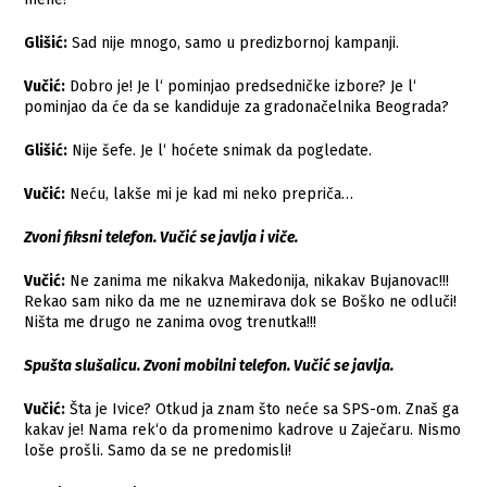
Glišić:
Sad nije mnogo, samo u predizbornoj kampanji.
Vučić:
Dobro je! Je l‘ pominjao predsedničke izbore? Je l‘
pominjao da će da se kandiduje za gradonačelnika Beograda?
Glišić:
Nije šefe. Je l‘ hoćete snimak da pogledate.
Vučić:
Neću, lakše mi je kad mi neko prepriča…
Zvoni fiksni telefon. Vučić se javlja i viče.
Vučić:
Ne zanima me nikakva Makedonija, nikakav Bujanovac!!!
Rekao sam niko da me ne uznemirava dok se Boško ne odluči!
Ništa me drugo ne zanima ovog trenutka!!!
Spušta slušalicu. Zvoni mobilni telefon. Vučić se javlja.
Vučić:
Šta je Ivice? Otkud ja znam što neće sa SPS-om. Znaš ga
kakav je! Nama rek‘o da promenimo kadrove u Zaječaru. Nismo
loše prošli. Samo da se ne predomisli!