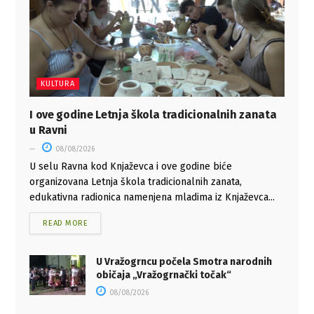
KULTURA
I ove godine Letnja škola tradicionalnih zanata
u Ravni
08/08/2026
U selu Ravna kod Knjaževca i ove godine biće
organizovana Letnja škola tradicionalnih zanata,
edukativna radionica namenjena mladima iz Knjaževca...
READ MORE
U Vražogrncu počela Smotra narodnih
običaja „Vražogrnački točak“
08/08/2026