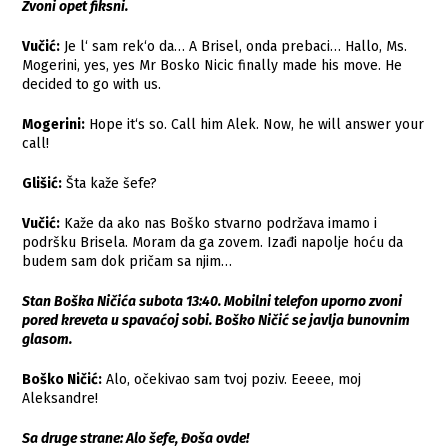
Zvoni opet fiksni.
Vučić:
Je l‘ sam rek‘o da… A Brisel, onda prebaci… Hallo, Ms.
Mogerini, yes, yes Mr Bosko Nicic finally made his move. He
decided to go with us.
Mogerini:
Hope it‘s so. Call him Alek. Now, he will answer your
call!
Glišić:
Šta kaže šefe?
Vučić:
Kaže da ako nas Boško stvarno podržava imamo i
podršku Brisela. Moram da ga zovem. Izađi napolje hoću da
budem sam dok pričam sa njim…
Stan Boška Ničića subota 13:40. Mobilni telefon uporno zvoni
pored kreveta u spavaćoj sobi. Boško Ničić se javlja bunovnim
glasom.
Boško Ničić:
Alo, očekivao sam tvoj poziv. Eeeee, moj
Aleksandre!
Sa druge strane: Alo šefe, Đoša ovde!