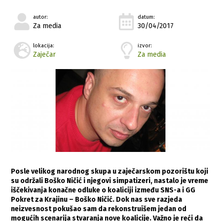
autor:
datum:
Za media
30/04/2017
lokacija:
izvor:
Zaječar
Za media
Posle velikog narodnog skupa u zaječarskom pozorištu koji
su održali Boško Ničić i njegovi simpatizeri, nastalo je vreme
iščekivanja konačne odluke o koaliciji između SNS-a i GG
Pokret za Krajinu – Boško Ničić. Dok nas sve razjeda
neizvesnost pokušao sam da rekonstruišem jedan od
mogućih scenarija stvaranja nove koalicije. Važno je reći da