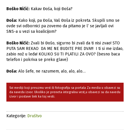
Boško Ničić:
Kakav Đoša, koji Đoša?
Đoša:
Kako koji, pa Đoša, Vaš Đoša iz pokreta. Skupili smo se
ovde svi odbornici pa zovemo da pitamo je l‘ se javljali ovi
SNS-a u vezi sa koalicijom?
Boško Ničić:
Zvali bi Đošo, sigurno bi zvali da ti nisi zvao! STO
PUTA SAM REKAO DA ME NE BUDITE PRE DVA!!! I ti si me izdao,
zabio nož u leđa! KOLIKO SU TI PLATILI ZA OVO? (besno baca
telefon i pokriva se preko glave)
Đoša:
Alo šefe, ne razumem, alo, alo, alo…
Svi mediji koji preuzmu vest ili fotografiju sa portala Za media u obavezi su
da navedu izvor. Ukoliko je preneta integralna vest,u obavezi su da navedu
izvor i postave link ka toj vesti.
Kategorije:
Društvo