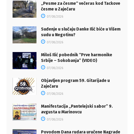
„Pesme za česme“ večeras kod Tackove
česme u Zaječaru
07/08/2026
Suđenje u slučaju Danke Ilić biće u Višem
sudu u Negotinu?
07/08/2026
Miloš Ilić pobednik “Prve harmonike
Srbije – Sokobanja” (VIDEO)
07/08/2026
Objavljen program 59. Gitarijade u
Zaječaru
07/08/2026
Manifestacija „Pantelejski sabor” 9.
avgusta u Marinovcu
07/08/2026
Povodom Dana rudara uručene Nagrade