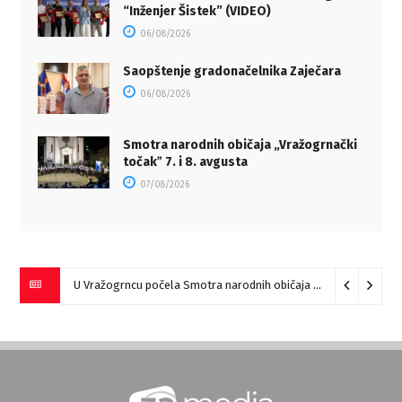
“Inženjer Šistek” (VIDEO)
06/08/2026
Saopštenje gradonačelnika Zaječara
06/08/2026
Smotra narodnih običaja „Vražogrnački
točakˮ 7. i 8. avgusta
07/08/2026
U Vražogrncu počela Smotra narodnih običaja „Vražogrnački točak“