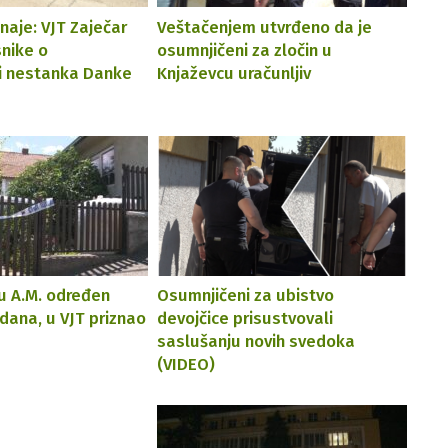
naje: VJT Zaječar
Veštačenjem utvrđeno da je
snike o
osumnjičeni za zločin u
ji nestanka Danke
Knjaževcu uračunljiv
u A.M. određen
Osumnjičeni za ubistvo
 dana, u VJT priznao
devojčice prisustvovali
saslušanju novih svedoka
(VIDEO)