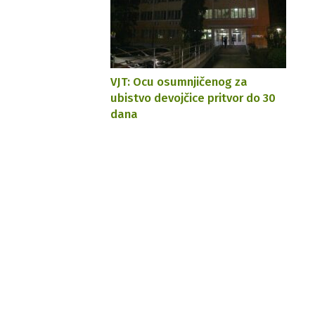
VJT: Ocu osumnjičenog za
ubistvo devojčice pritvor do 30
dana