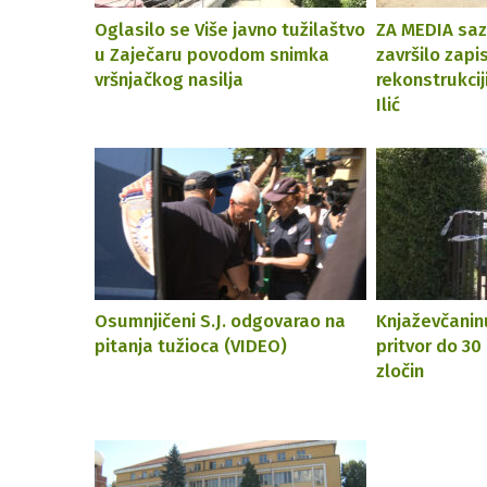
Oglasilo se Više javno tužilaštvo
ZA MEDIA saz
u Zaječaru povodom snimka
završilo zapi
vršnjačkog nasilja
rekonstrukci
Ilić
Osumnjičeni S.J. odgovarao na
Knjaževčanin
pitanja tužioca (VIDEO)
pritvor do 30
zločin