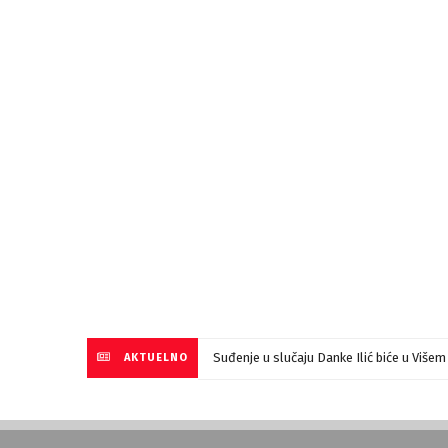
Suđenje u slučaju Danke Ilić biće u Više
AKTUELNO