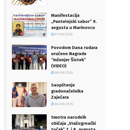
Manifestacija
„Pantelejski sabor” 9.
avgusta u Marinovcu
07/08/2026
Povodom Dana rudara
uručene Nagrade
“Inženjer Šistek”
(VIDEO)
06/08/2026
Saopštenje
gradonačelnika
Zaječara
06/08/2026
Smotra narodnih
običaja „Vražogrnački
točakˮ 7. i 8. avgusta