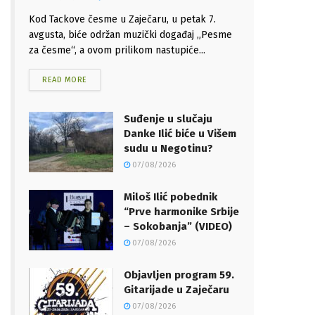
Kod Tackove česme u Zaječaru, u petak 7.
avgusta, biće održan muzički događaj „Pesme
za česme“, a ovom prilikom nastupiće...
READ MORE
Suđenje u slučaju
Danke Ilić biće u Višem
sudu u Negotinu?
07/08/2026
Miloš Ilić pobednik
“Prve harmonike Srbije
– Sokobanja” (VIDEO)
07/08/2026
Objavljen program 59.
Gitarijade u Zaječaru
07/08/2026