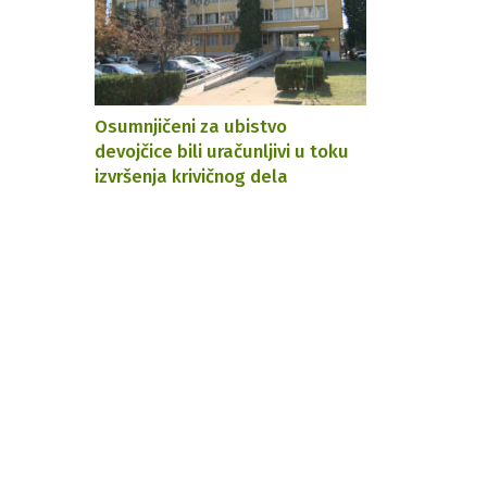
Osumnjičeni za ubistvo
devojčice bili uračunljivi u toku
izvršenja krivičnog dela