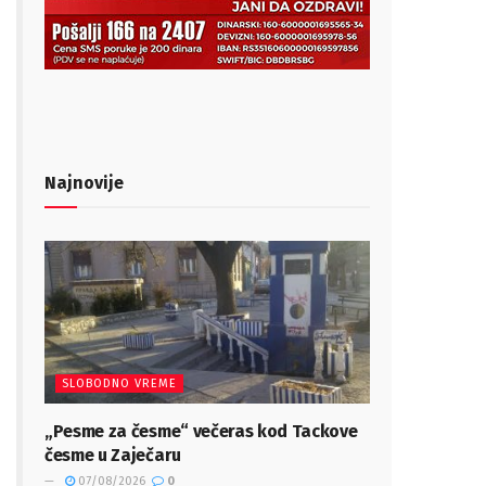
Najnovije
SLOBODNO VREME
„Pesme za česme“ večeras kod Tackove
česme u Zaječaru
07/08/2026
0