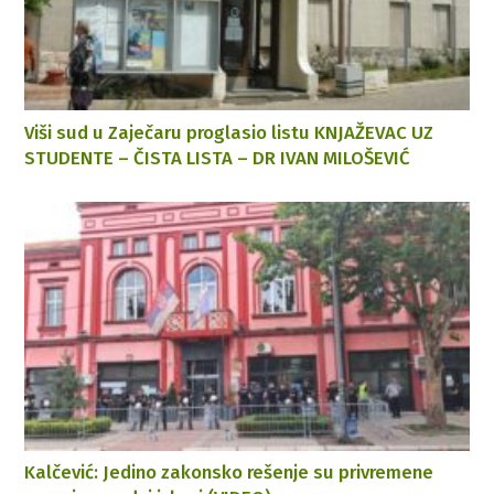
Viši sud u Zaječaru proglasio listu KNJAŽEVAC UZ
STUDENTE – ČISTA LISTA – DR IVAN MILOŠEVIĆ
Kalčević: Jedino zakonsko rešenje su privremene