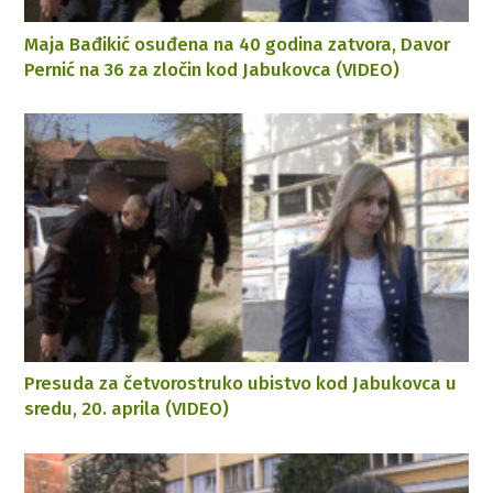
Maja Bađikić osuđena na 40 godina zatvora, Davor
Pernić na 36 za zločin kod Jabukovca (VIDEO)
Presuda za četvorostruko ubistvo kod Jabukovca u
sredu, 20. aprila (VIDEO)