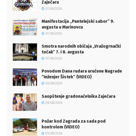
Zaječaru
07/08/2026
Manifestacija „Pantelejski sabor” 9.
avgusta u Marinovcu
07/08/2026
Smotra narodnih običaja „Vražogrnački
točakˮ 7. i 8. avgusta
07/08/2026
Povodom Dana rudara uručene Nagrade
“Inženjer Šistek” (VIDEO)
06/08/2026
Saopštenje gradonačelnika Zaječara
06/08/2026
Požar kod Zagrađa za sada pod
kontrolom (VIDEO)
05/08/2026