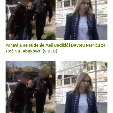
Ponavlja se suđenje Maji Bađikić i Davoru Perniću za
zločin u Jabukovcu (VIDEO)