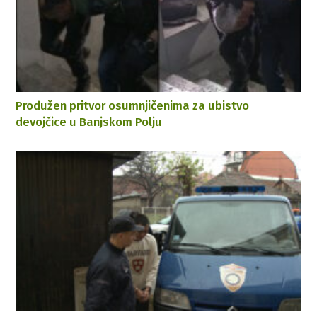
Produžen pritvor osumnjičenima za ubistvo
devojčice u Banjskom Polju