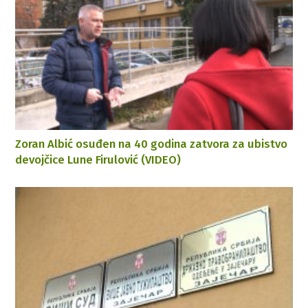
Zoran Albić osuđen na 40 godina zatvora za ubistvo
devojčice Lune Firulović (VIDEO)