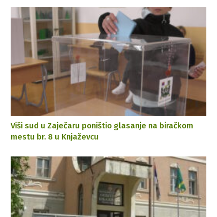
Viši sud u Zaječaru poništio glasanje na biračkom
mestu br. 8 u Knjaževcu