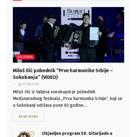
KULTURA
Miloš Ilić pobednik “Prve harmonike Srbije –
Sokobanja” (VIDEO)
07/08/2026
Miloš Ilić iz Valjeva sveukupni je pobednik
Međunarodnog festivala „Prva harmonika Srbije“, koji se
u Sokobanji održava pune 63 godine....
READ MORE
Objavljen program 59. Gitarijade u