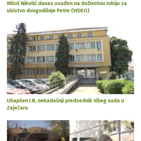
Miloš Nikolić danas osuđen na doživotnu robiju za
ubistvo dvogodišnje Petre (VIDEO)
Uhapšen I.B, nekadašnji predsednik Višeg suda u
Zaječaru