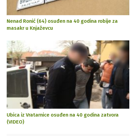
Nenad Ronić (64) osuđen na 40 godina robije za
masakr u Knjaževcu
Ubica iz Vratarnice osuđen na 40 godina zatvora
(VIDEO)