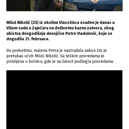
Miloš Nikolić (25) iz okoline Vlasotinca osuđen je danas u
Višem sudu u Zaječaru na doživotnu kaznu zatvora, zbog
ubistva dvogodišnje devojčice Petre Vladulović, koje se
dogodilo 21. februara.
Da podsetimo, malena Petra je nastradala nakon što je
pretukao očuh Miloš Nikolić. Sa teškim povredama je
primljena u bolnicu, gde je na žalost podlegla povredama.