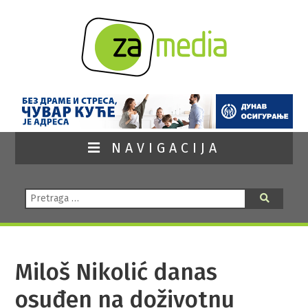
NAVIGACIJA
Pretraga:
Pretraga
Miloš Nikolić danas
osuđen na doživotnu