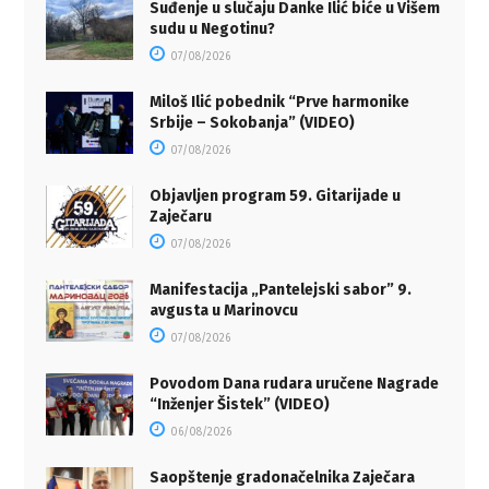
Suđenje u slučaju Danke Ilić biće u Višem
sudu u Negotinu?
07/08/2026
Miloš Ilić pobednik “Prve harmonike
Srbije – Sokobanja” (VIDEO)
07/08/2026
Objavljen program 59. Gitarijade u
Zaječaru
07/08/2026
Manifestacija „Pantelejski sabor” 9.
avgusta u Marinovcu
07/08/2026
Povodom Dana rudara uručene Nagrade
“Inženjer Šistek” (VIDEO)
06/08/2026
Saopštenje gradonačelnika Zaječara