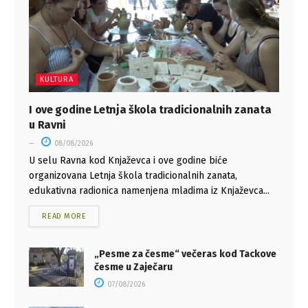
KULTURA
I ove godine Letnja škola tradicionalnih zanata
u Ravni
08/08/2026
U selu Ravna kod Knjaževca i ove godine biće
organizovana Letnja škola tradicionalnih zanata,
edukativna radionica namenjena mladima iz Knjaževca...
READ MORE
„Pesme za česme“ večeras kod Tackove
česme u Zaječaru
07/08/2026