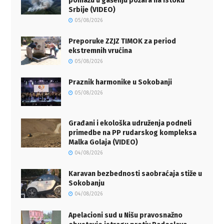
pomažu u gašenju požara na istoku
Srbije (VIDEO)
05/08/2026
Preporuke ZZJZ TIMOK za period
ekstremnih vrućina
05/08/2026
Praznik harmonike u Sokobanji
05/08/2026
Građani i ekološka udruženja podneli
primedbe na PP rudarskog kompleksa
Malka Golaja (VIDEO)
04/08/2026
Karavan bezbednosti saobraćaja stiže u
Sokobanju
04/08/2026
Apelacioni sud u Nišu pravosnažno