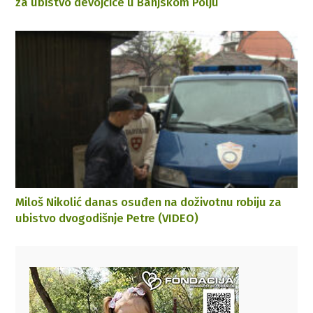
za ubistvo devojčice u Banjskom Polju
Miloš Nikolić danas osuđen na doživotnu robiju za
ubistvo dvogodišnje Petre (VIDEO)