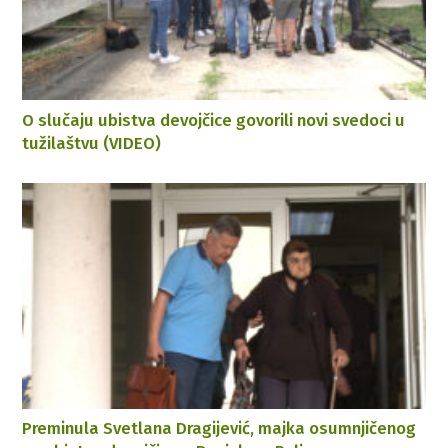
O slučaju ubistva devojčice govorili novi svedoci u
tužilaštvu (VIDEO)
Preminula Svetlana Dragijević, majka osumnjičenog