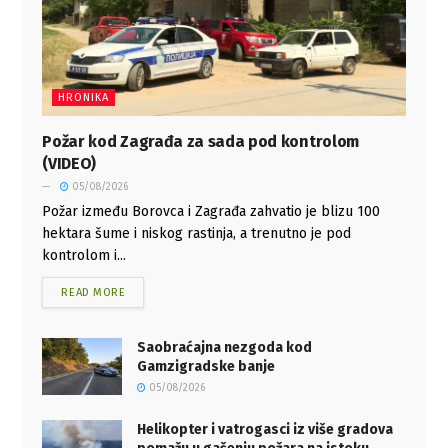
HRONIKA
Požar kod Zagrađa za sada pod kontrolom
(VIDEO)
05/08/2026
Požar između Borovca i Zagrađa zahvatio je blizu 100
hektara šume i niskog rastinja, a trenutno je pod
kontrolom i...
READ MORE
Saobraćajna nezgoda kod
Gamzigradske banje
05/08/2026
Helikopter i vatrogasci iz više gradova