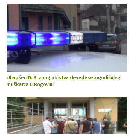
Uhapšen D. B. zbog ubistva devedesetogodišnjeg
muškarca u Bogovini