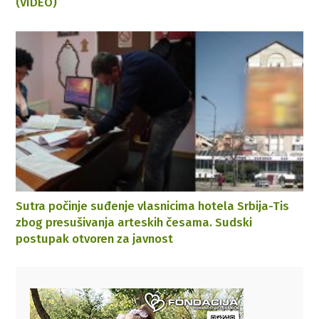
(VIDEO)
Sutra počinje suđenje vlasnicima hotela Srbija-Tis
zbog presušivanja arteskih česama. Sudski
postupak otvoren za javnost