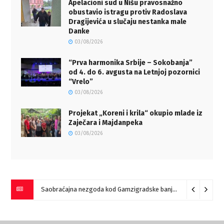
Apelacioni sud u Nišu pravosnažno
obustavio istragu protiv Radoslava
Dragijevića u slučaju nestanka male
Danke
03/08/2026
“Prva harmonika Srbije – Sokobanja”
od 4. do 6. avgusta na Letnjoj pozornici
“Vrelo”
03/08/2026
Projekat „Koreni i krila“ okupio mlade iz
Zaječara i Majdanpeka
03/08/2026
Saobraćajna nezgoda kod Gamzigradske banje
05/08/2026