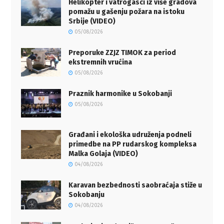
Helikopter i vatrogasci iz više gradova
pomažu u gašenju požara na istoku
Srbije (VIDEO)
05/08/2026
Preporuke ZZJZ TIMOK za period
ekstremnih vrućina
05/08/2026
Praznik harmonike u Sokobanji
05/08/2026
Građani i ekološka udruženja podneli
primedbe na PP rudarskog kompleksa
Malka Golaja (VIDEO)
04/08/2026
Karavan bezbednosti saobraćaja stiže u
Sokobanju
04/08/2026