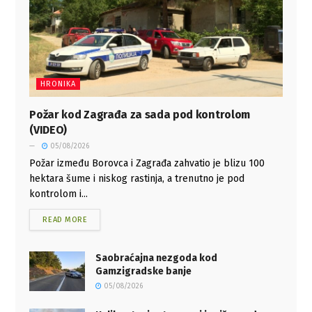
HRONIKA
Požar kod Zagrađa za sada pod kontrolom
(VIDEO)
05/08/2026
Požar između Borovca i Zagrađa zahvatio je blizu 100
hektara šume i niskog rastinja, a trenutno je pod
kontrolom i...
READ MORE
Saobraćajna nezgoda kod
Gamzigradske banje
05/08/2026