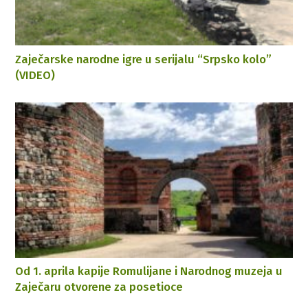
Zaječarske narodne igre u serijalu “Srpsko kolo”
(VIDEO)
Od 1. aprila kapije Romulijane i Narodnog muzeja u
Zaječaru otvorene za posetioce