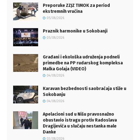
Preporuke ZZJZ TIMOK za period
ekstremnih vrućina
05/08/2026
Praznik harmonike u Sokobanji
05/08/2026
Građani i ekološka udruženja podneli
primedbe na PP rudarskog kompleksa
Malka Golaja (VIDEO)
04/08/2026
Karavan bezbednosti saobraćaja stiže u
Sokobanju
04/08/2026
Apelacioni sud u Nišu pravosnažno
obustavio istragu protiv Radoslava
Dragijevića u slučaju nestanka male
Danke
03/08/2026