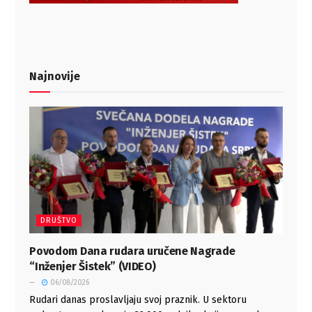
Najnovije
DRUŠTVO
Povodom Dana rudara uručene Nagrade
“Inženjer Šistek” (VIDEO)
06/08/2026
Rudari danas proslavljaju svoj praznik. U sektoru