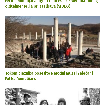
Feliks Romulijana ugostila učesnike Međunarodnog
oldtajmer relija prijateljstva (VIDEO)
Tokom praznika posetite Narodni muzej Zaječar i
Feliks Romulijanu