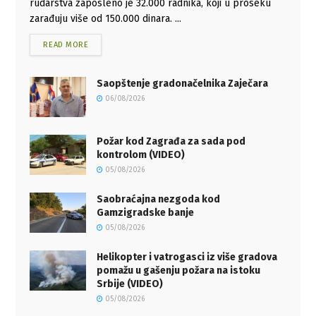
rudarstva zaposleno je 32.000 radnika, koji u proseku
zarađuju više od 150.000 dinara. ...
READ MORE
Saopštenje gradonačelnika Zaječara
06/08/2026
Požar kod Zagrađa za sada pod
kontrolom (VIDEO)
05/08/2026
Saobraćajna nezgoda kod
Gamzigradske banje
05/08/2026
Helikopter i vatrogasci iz više gradova
pomažu u gašenju požara na istoku
Srbije (VIDEO)
05/08/2026