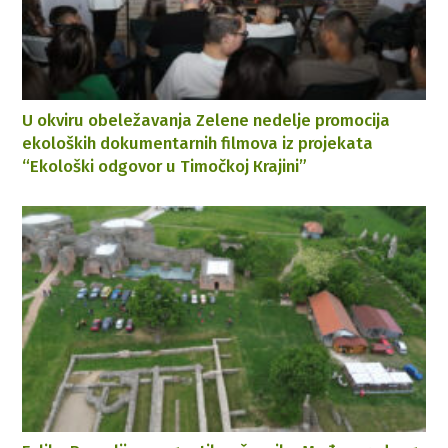
U okviru obeležavanja Zelene nedelje promocija
ekoloških dokumentarnih filmova iz projekata
“Ekološki odgovor u Timočkoj Кrajini”