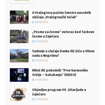
U Vražogrncu počela Smotra narodnih
običaja „Vražogrnački točak“
08/08/2026
„Pesme za česme“ večeras kod Tackove
česme u Zaječaru
07/08/2026
Suđenje u slučaju Danke Ilić biće u Višem
sudu u Negotinu?
07/08/2026
Miloš Ilić pobednik “Prve harmonike
Srbije – Sokobanja” (VIDEO)
07/08/2026
Objavljen program 59. Gitarijade u
Zaječaru
07/08/2026