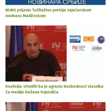
NUNS prijavio Tužilaštvu pretnje zaječarskom
novinaru Madžoskom
Koalicija: Utvrditi ko je ugrozio bezbednost vlasnika
Za medije Dušana Vojvodića