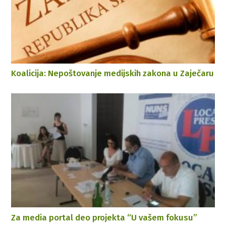
Koalicija: Nepoštovanje medijskih zakona u Zaječaru
Za media portal deo projekta “U vašem fokusu”