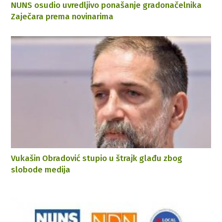
NUNS osudio uvredljivo ponašanje gradonačelnika
Zaječara prema novinarima
Vukašin Obradović stupio u štrajk glađu zbog
slobode medija