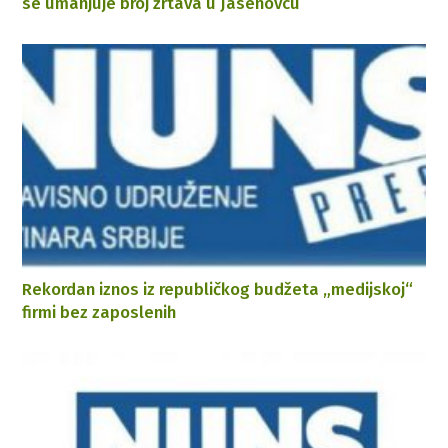
se umanjuje broj žrtava u Jasenovcu
Rekordan iznos iz republičkog budžeta „medijskoj“
firmi bez zaposlenih