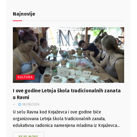
Najnovije
KULTURA
I ove godine Letnja škola tradicionalnih zanata
u Ravni
08/08/2026
U selu Ravna kod Knjaževca i ove godine biće
organizovana Letnja škola tradicionalnih zanata,
edukativna radionica namenjena mladima iz Knjaževca...
READ MORE