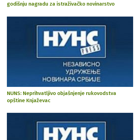
godišnju nagradu za istraživačko novinarstvo
NUNS: Neprihvatljivo objašnjenje rukovodstva
opštine Knjaževac