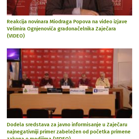
Reakcija novinara Miodraga Popova na video izjave
Velimira Ognjenovića gradonačelnika Zaječara
(VIDEO)
Dodela sredstava za javno informisanje u Zaječaru
najnegativniji primer zabeležen od početka primene
zakona o medijima (VIDEO)