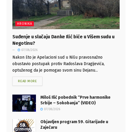
HRONIKA
Suđenje u slučaju Danke Ilić biće u Višem sudu u
Negotinu?
07/08/2026
Nakon što je Apelacioni sud u Nišu pravosnažno
obustavio postupak protiv Radoslava Dragijevića,
optuženog da je pomogao svom sinu Dejanu...
READ MORE
Miloš Ilić pobednik “Prve harmonike
Srbije – Sokobanja” (VIDEO)
07/08/2026
Objavljen program 59. Gitarijade u
Zaječaru