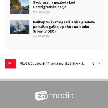
Saobraćajna nezgoda kod
Gamzigradske banje
05/08/2026
Helikopter i vatrogasci iz više gradova
pomažu u gašenju požara na istoku
Srbije (VIDEO)
05/08/2026
Miloš Ilić pobednik “Prve harmonike Srbije – Sokobanja” (VIDEO)