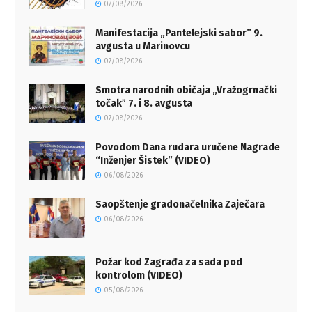
07/08/2026
Manifestacija „Pantelejski sabor” 9.
avgusta u Marinovcu
07/08/2026
Smotra narodnih običaja „Vražogrnački
točakˮ 7. i 8. avgusta
07/08/2026
Povodom Dana rudara uručene Nagrade
“Inženjer Šistek” (VIDEO)
06/08/2026
Saopštenje gradonačelnika Zaječara
06/08/2026
Požar kod Zagrađa za sada pod
kontrolom (VIDEO)
05/08/2026