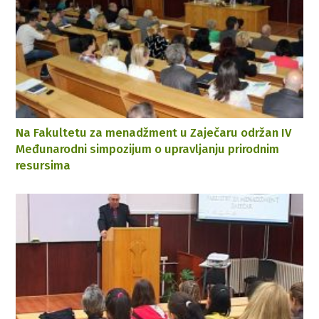
Na Fakultetu za menadžment u Zaječaru održan IV
Međunarodni simpozijum o upravljanju prirodnim
resursima