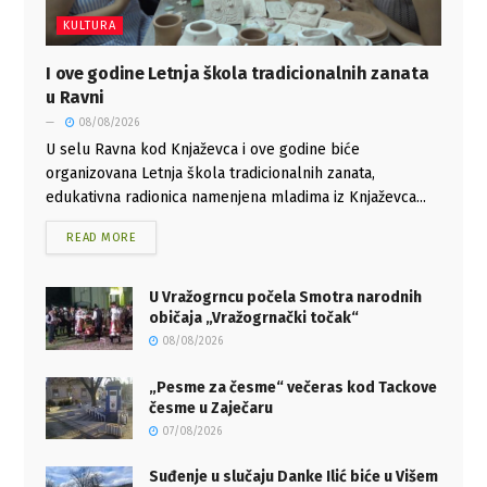
KULTURA
I ove godine Letnja škola tradicionalnih zanata
u Ravni
08/08/2026
U selu Ravna kod Knjaževca i ove godine biće
organizovana Letnja škola tradicionalnih zanata,
edukativna radionica namenjena mladima iz Knjaževca...
READ MORE
U Vražogrncu počela Smotra narodnih
običaja „Vražogrnački točak“
08/08/2026
„Pesme za česme“ večeras kod Tackove
česme u Zaječaru
07/08/2026
Suđenje u slučaju Danke Ilić biće u Višem