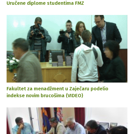
Uručene diplome studentima FMZ
Fakultet za menadžment u Zaječaru podelio
indekse novim brucošima (VIDEO)