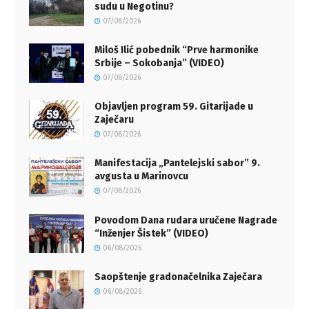
sudu u Negotinu?
07/08/2026
Miloš Ilić pobednik “Prve harmonike
Srbije – Sokobanja” (VIDEO)
07/08/2026
Objavljen program 59. Gitarijade u
Zaječaru
07/08/2026
Manifestacija „Pantelejski sabor” 9.
avgusta u Marinovcu
07/08/2026
Povodom Dana rudara uručene Nagrade
“Inženjer Šistek” (VIDEO)
06/08/2026
Saopštenje gradonačelnika Zaječara
06/08/2026