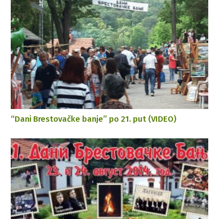
“Dani Brestovačke banje” po 21. put (VIDEO)