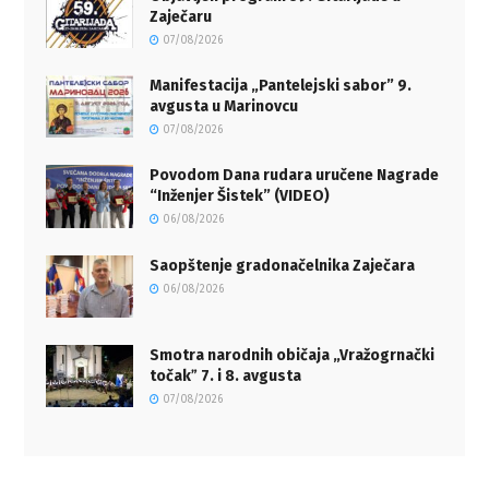
Zaječaru
07/08/2026
Manifestacija „Pantelejski sabor” 9.
avgusta u Marinovcu
07/08/2026
Povodom Dana rudara uručene Nagrade
“Inženjer Šistek” (VIDEO)
06/08/2026
Saopštenje gradonačelnika Zaječara
06/08/2026
Smotra narodnih običaja „Vražogrnački
točakˮ 7. i 8. avgusta
07/08/2026