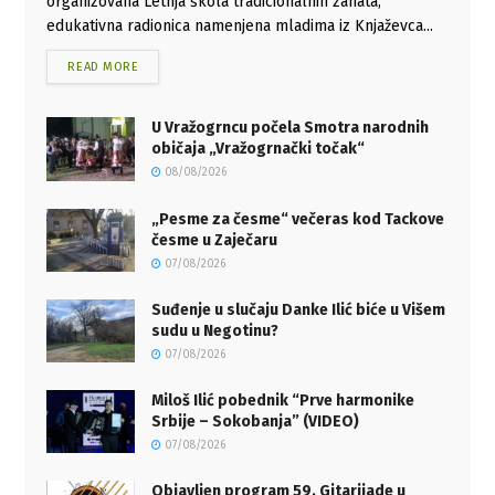
organizovana Letnja škola tradicionalnih zanata,
edukativna radionica namenjena mladima iz Knjaževca...
READ MORE
U Vražogrncu počela Smotra narodnih
običaja „Vražogrnački točak“
08/08/2026
„Pesme za česme“ večeras kod Tackove
česme u Zaječaru
07/08/2026
Suđenje u slučaju Danke Ilić biće u Višem
sudu u Negotinu?
07/08/2026
Miloš Ilić pobednik “Prve harmonike
Srbije – Sokobanja” (VIDEO)
07/08/2026
Objavljen program 59. Gitarijade u