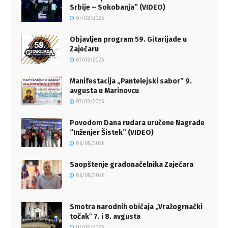
Srbije – Sokobanja” (VIDEO)
07/08/2026
Objavljen program 59. Gitarijade u
Zaječaru
07/08/2026
Manifestacija „Pantelejski sabor” 9.
avgusta u Marinovcu
07/08/2026
Povodom Dana rudara uručene Nagrade
“Inženjer Šistek” (VIDEO)
06/08/2026
Saopštenje gradonačelnika Zaječara
06/08/2026
Smotra narodnih običaja „Vražogrnački
točakˮ 7. i 8. avgusta
07/08/2026