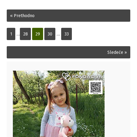
« Prethodno
1
…
28
29
30
…
33
Sledeće »