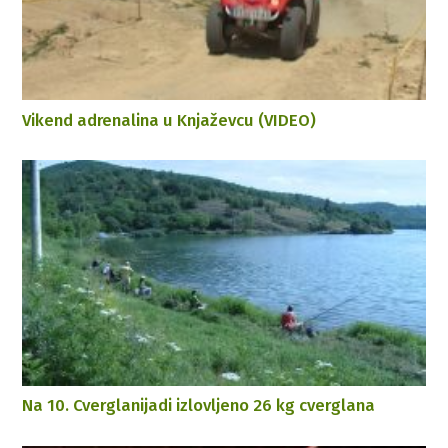
Vikend adrenalina u Knjaževcu (VIDEO)
Na 10. Cverglanijadi izlovljeno 26 kg cverglana