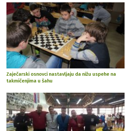
Zaječarski osnovci nastavljaju da nižu uspehe na
takmičenjima u šahu