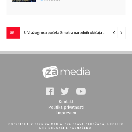
„Pesme za česme“ večeras kod Tackove česme u Zaječaru
07
Kontakt
Politika privatnosti
Impresum
COPYRIGHT © 2026 ZA MEDIA. SVA PRAVA ZADRŽANA, UKOLIKO
NIJE DRUGAČIJE NAZNAČENO.