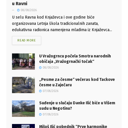
u Ravni
08/08/2026
U selu Ravna kod Knjaževca i ove godine biće
organizovana Letnja škola tradicionalnih zanata,
edukativna radionica namenjena mladima iz Knjaževca...
READ MORE
U Vražogrncu počela Smotra narodnih
običaja „Vražogrnački točak“
08/08/2026
„Pesme za česme“ večeras kod Tackove
česme u Zaječaru
07/08/2026
Suđenje u slučaju Danke Ilić biće u Višem
sudu u Negotinu?
07/08/2026
Miloš Ilić pobednik “Prve harmonike