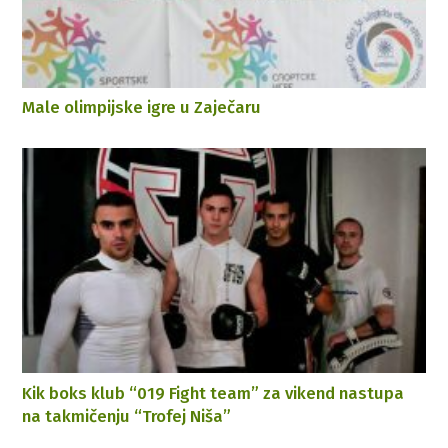
Male olimpijske igre u Zaječaru
Kik boks klub “019 Fight team” za vikend nastupa
na takmičenju “Trofej Niša”