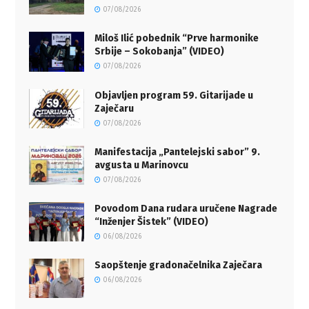
07/08/2026
Miloš Ilić pobednik “Prve harmonike
Srbije – Sokobanja” (VIDEO)
07/08/2026
Objavljen program 59. Gitarijade u
Zaječaru
07/08/2026
Manifestacija „Pantelejski sabor” 9.
avgusta u Marinovcu
07/08/2026
Povodom Dana rudara uručene Nagrade
“Inženjer Šistek” (VIDEO)
06/08/2026
Saopštenje gradonačelnika Zaječara
06/08/2026