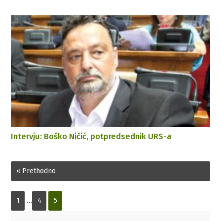
Intervju: Boško Ničić, potpredsednik URS-a
« Prethodno
1
…
4
5