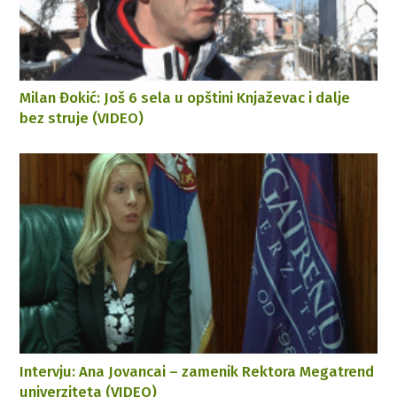
Milan Đokić: Još 6 sela u opštini Knjaževac i dalje
bez struje (VIDEO)
Intervju: Ana Jovancai – zamenik Rektora Megatrend
univerziteta (VIDEO)