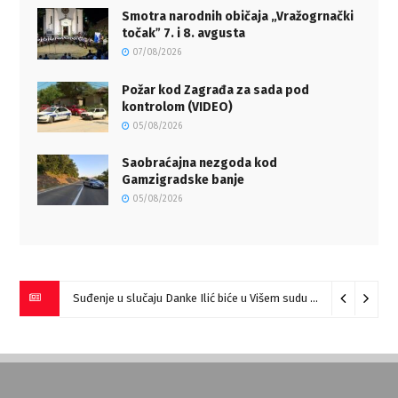
Smotra narodnih običaja „Vražogrnački
točakˮ 7. i 8. avgusta
07/08/2026
Požar kod Zagrađa za sada pod
kontrolom (VIDEO)
05/08/2026
Saobraćajna nezgoda kod
Gamzigradske banje
05/08/2026
Miloš Ilić pobednik “Prve harmonike Srbije – Sokobanja” (VIDEO)