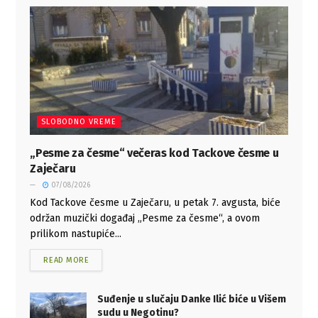
SLOBODNO VREME
„Pesme za česme“ večeras kod Tackove česme u
Zaječaru
07/08/2026
Kod Tackove česme u Zaječaru, u petak 7. avgusta, biće
održan muzički događaj „Pesme za česme“, a ovom
prilikom nastupiće...
READ MORE
Suđenje u slučaju Danke Ilić biće u Višem
sudu u Negotinu?