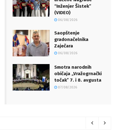
“Inženjer Šistek”
(VIDEO)
06/08/2026
Saopštenje
gradonačelnika
Zaječara
06/08/2026
Smotra narodnih
običaja „Vražogrnački
točakˮ 7. i 8. avgusta
07/08/2026