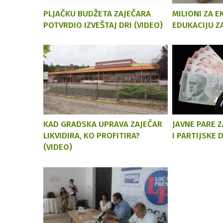
PLJAČKU BUDŽETA ZAJEČARA
MILIONI ZA 
POTVRDIO IZVEŠTAJ DRI (VIDEO)
EDUKACIJU Z
KAD GRADSKA UPRAVA ZAJEČAR
JAVNE PARE Z
LIKVIDIRA, KO PROFITIRA?
I PARTIJSKE 
(VIDEO)