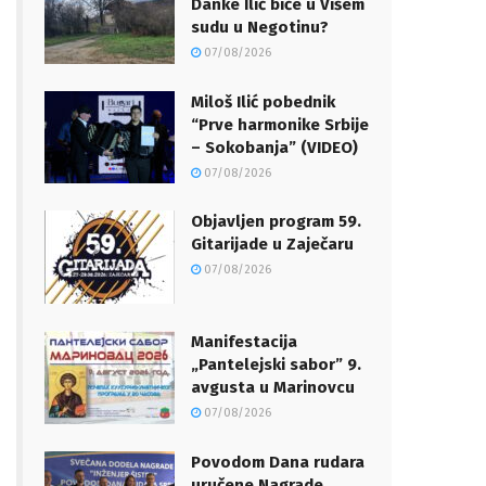
Danke Ilić biće u Višem
sudu u Negotinu?
07/08/2026
Miloš Ilić pobednik
“Prve harmonike Srbije
– Sokobanja” (VIDEO)
07/08/2026
Objavljen program 59.
Gitarijade u Zaječaru
07/08/2026
Manifestacija
„Pantelejski sabor” 9.
avgusta u Marinovcu
07/08/2026
Povodom Dana rudara
uručene Nagrade