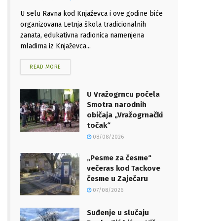
U selu Ravna kod Knjaževca i ove godine biće
organizovana Letnja škola tradicionalnih
zanata, edukativna radionica namenjena
mladima iz Knjaževca...
READ MORE
U Vražogrncu počela
Smotra narodnih
običaja „Vražogrnački
točak“
08/08/2026
„Pesme za česme“
večeras kod Tackove
česme u Zaječaru
07/08/2026
Suđenje u slučaju