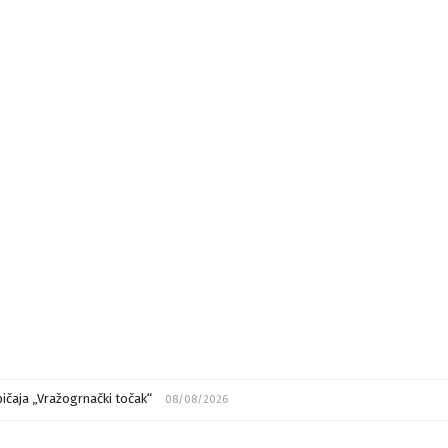
ičaja „Vražogrnački točak“
08/08/2026