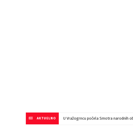
U Vražogrncu počela Smotra narodnih ob
AKTUELNO