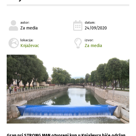
autor:
datum:
Za media
24/09/2020
lokacija:
izvor:
Knjaževac
Za media
Gran pri STRONG MAN otvoreni kup u Knjaževcu biće održan