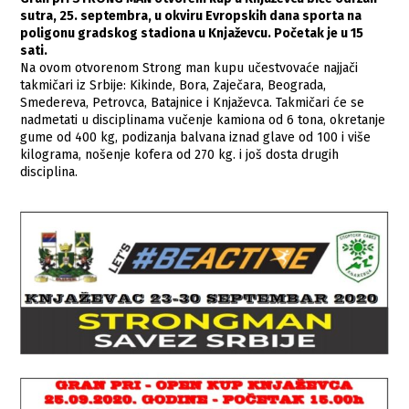
sutra, 25. septembra, u okviru Evropskih dana sporta na
poligonu gradskog stadiona u Knjaževcu. Početak je u 15
sati.
Na ovom otvorenom Strong man kupu učestvovaće najjači
takmičari iz Srbije: Kikinde, Bora, Zaječara, Beograda,
Smedereva, Petrovca, Batajnice i Knjaževca. Takmičari će se
nadmetati u disciplinama vučenje kamiona od 6 tona, okretanje
gume od 400 kg, podizanja balvana iznad glave od 100 i više
kilograma, nošenje kofera od 270 kg. i još dosta drugih
disciplina.