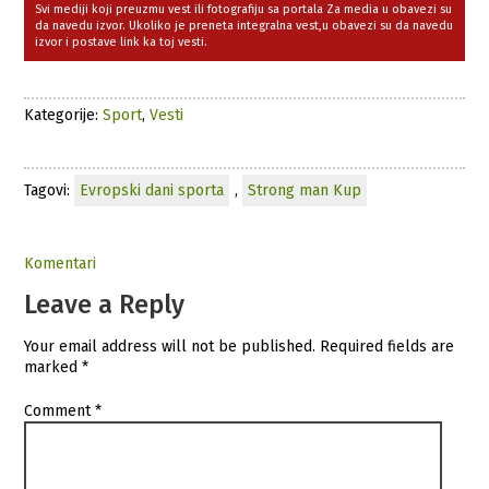
Svi mediji koji preuzmu vest ili fotografiju sa portala Za media u obavezi su
da navedu izvor. Ukoliko je preneta integralna vest,u obavezi su da navedu
izvor i postave link ka toj vesti.
Kategorije:
Sport
,
Vesti
Tagovi:
Evropski dani sporta
,
Strong man Kup
Komentari
Leave a Reply
Your email address will not be published.
Required fields are
marked
*
Comment
*