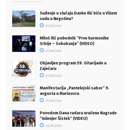
Suđenje u slučaju Danke Ilić biće u Višem
sudu u Negotinu?
07/08/2026
Miloš Ilić pobednik “Prve harmonike
Srbije – Sokobanja” (VIDEO)
07/08/2026
Objavljen program 59. Gitarijade u
Zaječaru
07/08/2026
Manifestacija „Pantelejski sabor” 9.
avgusta u Marinovcu
07/08/2026
Povodom Dana rudara uručene Nagrade
“Inženjer Šistek” (VIDEO)
06/08/2026