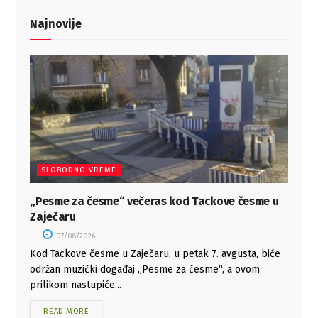
Najnovije
SLOBODNO VREME
„Pesme za česme“ večeras kod Tackove česme u
Zaječaru
07/08/2026
Kod Tackove česme u Zaječaru, u petak 7. avgusta, biće
održan muzički događaj „Pesme za česme“, a ovom
prilikom nastupiće...
READ MORE