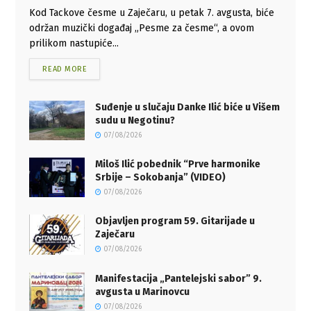
Kod Tackove česme u Zaječaru, u petak 7. avgusta, biće
održan muzički događaj „Pesme za česme“, a ovom
prilikom nastupiće...
READ MORE
Suđenje u slučaju Danke Ilić biće u Višem
sudu u Negotinu?
07/08/2026
Miloš Ilić pobednik “Prve harmonike
Srbije – Sokobanja” (VIDEO)
07/08/2026
Objavljen program 59. Gitarijade u
Zaječaru
07/08/2026
Manifestacija „Pantelejski sabor” 9.
avgusta u Marinovcu
07/08/2026