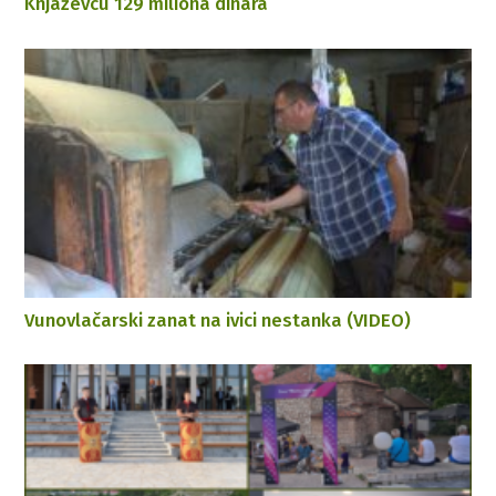
Knjaževcu 129 miliona dinara
Vunovlačarski zanat na ivici nestanka (VIDEO)