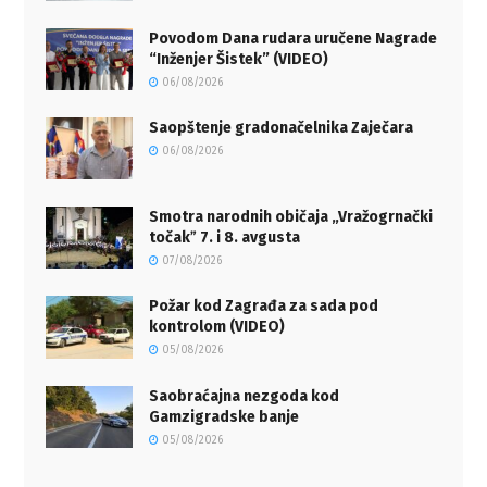
Povodom Dana rudara uručene Nagrade
“Inženjer Šistek” (VIDEO)
06/08/2026
Saopštenje gradonačelnika Zaječara
06/08/2026
Smotra narodnih običaja „Vražogrnački
točakˮ 7. i 8. avgusta
07/08/2026
Požar kod Zagrađa za sada pod
kontrolom (VIDEO)
05/08/2026
Saobraćajna nezgoda kod
Gamzigradske banje
05/08/2026