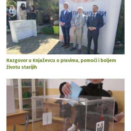
Razgovor u Knjaževcu o pravima, pomoći i boljem
životu starijih