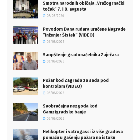
Smotra narodnih običaja „Vražogrnački
točakˮ 7. i 8. avgusta
07/08/2026
Povodom Dana rudara uručene Nagrade
“Inženjer Šistek” (VIDEO)
06/08/2026
Saopštenje gradonačelnika Zaječara
06/08/2026
Požar kod Zagrađa za sada pod
kontrolom (VIDEO)
05/08/2026
Saobraćajna nezgoda kod
Gamzigradske banje
05/08/2026
Helikopter i vatrogasci iz više gradova
pomažu u gašenju požara na istoku