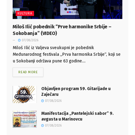
KULTURA
Miloš Ilić pobednik “Prve harmonike Srbije –
Sokobanja” (VIDEO)
07/08/2026
Miloš Ilić iz Valjeva sveukupni je pobednik
Međunarodnog festivala „Prva harmonika Srbije“, koji se
u Sokobanji održava pune 63 godine....
READ MORE
Objavljen program 59. Gitarijade u
Zaječaru
07/08/2026
Manifestacija „Pantelejski sabor” 9.
avgusta u Marinovcu
07/08/2026