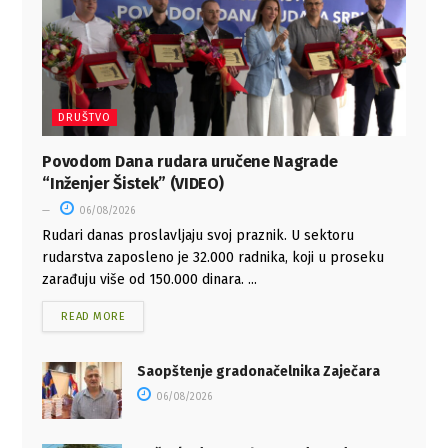
DRUŠTVO
Povodom Dana rudara uručene Nagrade
“Inženjer Šistek” (VIDEO)
06/08/2026
Rudari danas proslavljaju svoj praznik. U sektoru
rudarstva zaposleno je 32.000 radnika, koji u proseku
zarađuju više od 150.000 dinara. ...
READ MORE
Saopštenje gradonačelnika Zaječara
06/08/2026