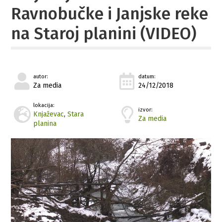
Ravnobučke i Janjske reke
na Staroj planini (VIDEO)
autor:
datum:
Za media
24/12/2018
lokacija:
izvor:
Knjaževac
,
Stara
Za media
planina