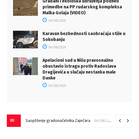
Građani i ekološka udruženja podneli
primedbe na PP rudarskog kompleksa
Malka Golaja (VIDEO)
04/08/2026
Karavan bezbednosti saobraćaja stiže u
Sokobanju
04/08/2026
Apelacioni sud u Nišu pravosnažno
obustavio istragu protiv Radoslava
Dragijevića u slučaju nestanka male
Danke
03/08/2026
Saopštenje gradonačelnika Zaječara
06/08/2026