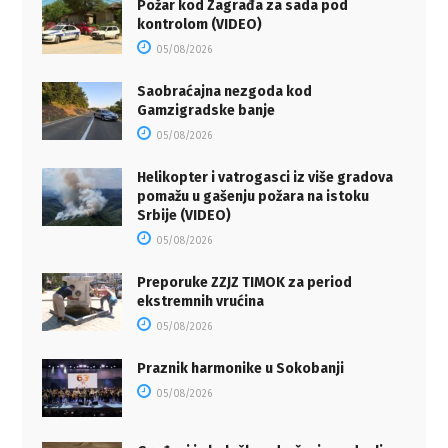
Požar kod Zagrađa za sada pod
kontrolom (VIDEO)
05/08/2026
Saobraćajna nezgoda kod
Gamzigradske banje
05/08/2026
Helikopter i vatrogasci iz više gradova
pomažu u gašenju požara na istoku
Srbije (VIDEO)
05/08/2026
Preporuke ZZJZ TIMOK za period
ekstremnih vrućina
05/08/2026
Praznik harmonike u Sokobanji
05/08/2026