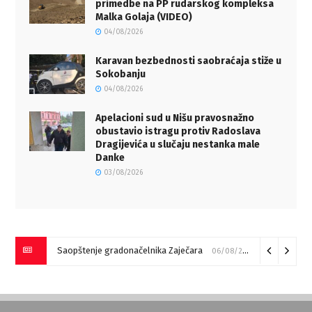
primedbe na PP rudarskog kompleksa
Malka Golaja (VIDEO)
04/08/2026
Karavan bezbednosti saobraćaja stiže u
Sokobanju
04/08/2026
Apelacioni sud u Nišu pravosnažno
obustavio istragu protiv Radoslava
Dragijevića u slučaju nestanka male
Danke
03/08/2026
Saopštenje gradonačelnika Zaječara
06/08/2026