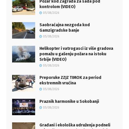
Požar kod Zagrađa za sada pod
kontrolom (VIDEO)
05/08/2026
Saobraćajna nezgoda kod
Gamzigradske banje
05/08/2026
Helikopter i vatrogasci iz više gradova
pomažu u gašenju požara na istoku
Srbije (VIDEO)
05/08/2026
Preporuke ZZJZ TIMOK za period
ekstremnih vrućina
05/08/2026
Praznik harmonike u Sokobanji
05/08/2026
Građani i ekološka udruženja podneli