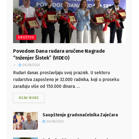
DRUŠTVO
Povodom Dana rudara uručene Nagrade
“Inženjer Šistek” (VIDEO)
06/08/2026
Rudari danas proslavljaju svoj praznik. U sektoru
rudarstva zaposleno je 32.000 radnika, koji u proseku
zarađuju više od 150.000 dinara. ...
READ MORE
Saopštenje gradonačelnika Zaječara
06/08/2026