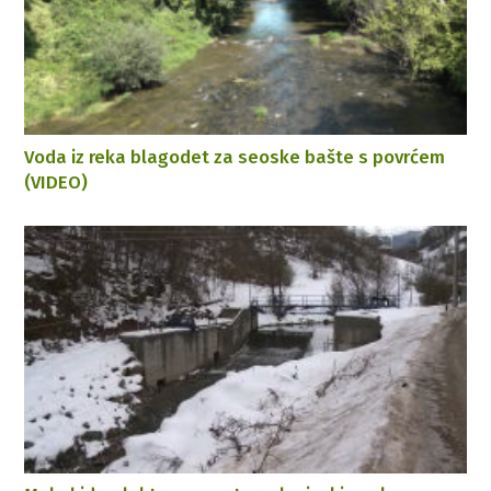
Voda iz reka blagodet za seoske bašte s povrćem
(VIDEO)