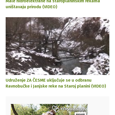
Male hidroelektrane na staroplaninskim rekama
uništavaju prirodu (VIDEO)
Udruženje ZA ČESME uključuje se u odbranu
Ravnobučke i Janjske reke na Staroj planini (VIDEO)