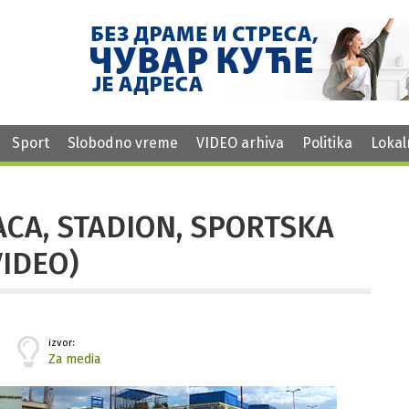
Sport
Slobodno vreme
VIDEO arhiva
Politika
Lokal
ACA, STADION, SPORTSKA
VIDEO)
izvor:
Za media