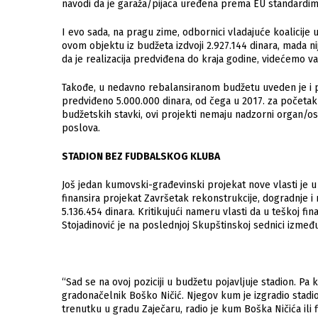
navodi da je garaža/pijaca uređena prema EU standardim
I evo sada, na pragu zime, odbornici vladajuće koalicije 
ovom objektu iz budžeta izdvoji 2.927.144 dinara, mada nij
da je realizacija predviđena do kraja godine, videćemo v
Takođe, u nedavno rebalansiranom budžetu uveden je i pr
predviđeno 5.000.000 dinara, od čega u 2017. za početak r
budžetskih stavki, ovi projekti nemaju nadzorni organ/oso
poslova.
STADION BEZ FUDBALSKOG KLUBA
Još jedan kumovski-građevinski projekat nove vlasti je u
finansira projekat Završetak rekonstrukcije, dogradnje i
5.136.454 dinara. Kritikujući nameru vlasti da u teškoj fin
Stojadinović je na poslednjoj Skupštinskoj sednici izme
“Sad se na ovoj poziciji u budžetu pojavljuje stadion. Pa
gradonačelnik Boško Ničić. Njegov kum je izgradio stadi
trenutku u gradu Zaječaru, radio je kum Boška Ničića ili 