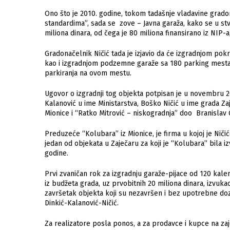
Ono što je 2010. godine, tokom tadašnje vladavine grad
standardima”, sada se zove – Javna garaža, kako se u stva
miliona dinara, od čega je 80 miliona finansirano iz NIP-
Gradonačelnik Ničić tada je izjavio da će izgradnjom pokr
kao i izgradnjom podzemne garaže sa 180 parking mesta, Z
parkiranja na ovom mestu.
Ugovor o izgradnji tog objekta potpisan je u novembru 20
Kalanović u ime Ministarstva, Boško Ničić u ime grada Z
Mionice i “Ratko Mitrović – niskogradnja” doo Branislav Č
Preduzeće “Kolubara” iz Mionice, je firma u kojoj je Niči
jedan od objekata u Zaječaru za koji je “Kolubara” bila i
godine.
Prvi zvaničan rok za izgradnju garaže-pijace od 120 kale
iz budžeta grada, uz prvobitnih 20 miliona dinara, izvukao
završetak objekta koji su nezavršen i bez upotrebne do
Dinkić-Kalanović-Ničić.
Za realizatore posla ponos, a za prodavce i kupce na zaje