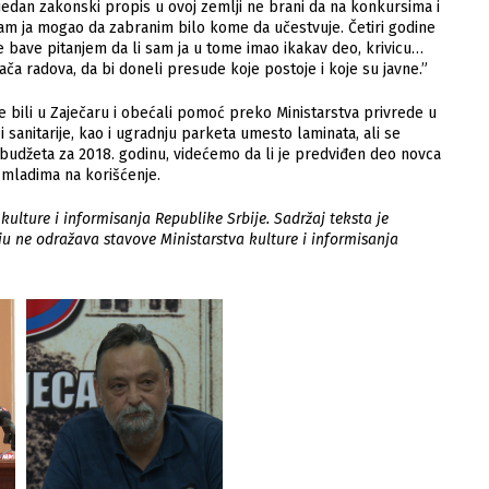
jedan zakonski propis u ovoj zemlji ne brani da na konkursima i
am ja mogao da zabranim bilo kome da učestvuje. Četiri godine
a se bave pitanjem da li sam ja u tome imao ikakav deo, krivicu…
đača radova, da bi doneli presude koje postoje i koje su javne.”
e bili u Zaječaru i obećali pomoć preko Ministarstva privrede u
 i sanitarije, kao i ugradnju parketa umesto laminata, ali se
i budžeta za 2018. godinu, videćemo da li je predviđen deo novca
 mladima na korišćenje.
kulture i informisanja Republike Srbije. Sadržaj teksta je
ju ne odražava stavove Ministarstva kulture i informisanja