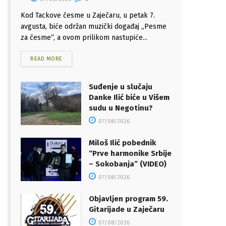
Kod Tackove česme u Zaječaru, u petak 7.
avgusta, biće održan muzički događaj „Pesme
za česme“, a ovom prilikom nastupiće...
READ MORE
Suđenje u slučaju
Danke Ilić biće u Višem
sudu u Negotinu?
07/08/2026
Miloš Ilić pobednik
“Prve harmonike Srbije
– Sokobanja” (VIDEO)
07/08/2026
Objavljen program 59.
Gitarijade u Zaječaru
07/08/2026