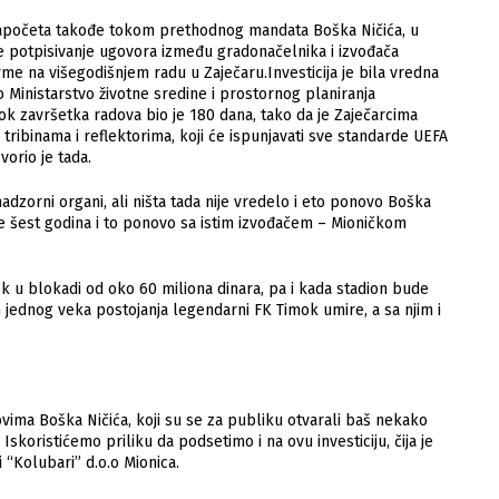
 započeta takođe tokom prethodnog mandata Boška Ničića, u
e potpisivanje ugovora između gradonačelnika i izvođača
me na višegodišnjem radu u Zaječaru.Investicija je bila vredna
 Ministarstvo životne sredine i prostornog planiranja
ok završetka radova bio je 180 dana, tako da je Zaječarcima
ribinama i reflektorima, koji će ispunjavati sve standarde UEFA
vorio je tada.
adzorni organi, ali ništa tada nije vredelo i eto ponovo Boška
e šest godina i to ponovo sa istim izvođačem – Mioničkom
ok u blokadi od oko 60 miliona dinara, pa i kada stadion bude
 jednog veka postojanja legendarni FK Timok umire, a sa njim i
ima Boška Ničića, koji su se za publiku otvarali baš nekako
Iskoristićemo priliku da podsetimo i na ovu investiciju, čija je
“Kolubari” d.o.o Mionica.