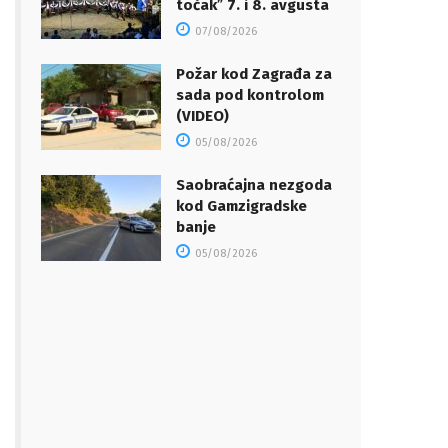
točakˮ 7. i 8. avgusta
07/08/2026
Požar kod Zagrađa za
sada pod kontrolom
(VIDEO)
05/08/2026
Saobraćajna nezgoda
kod Gamzigradske
banje
05/08/2026