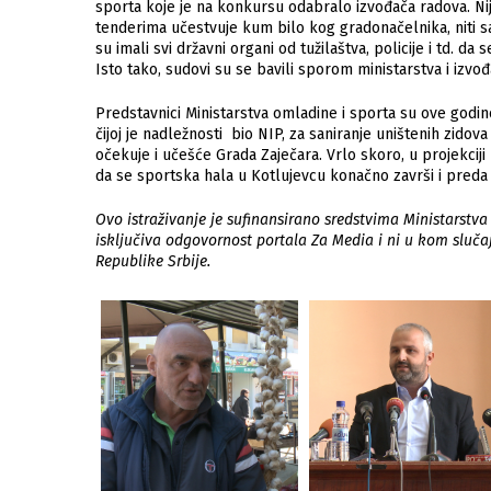
sporta koje je na konkursu odabralo izvođača radova. Ni
tenderima učestvuje kum bilo kog gradonačelnika, niti s
su imali svi državni organi od tužilaštva, policije i td. d
Isto tako, sudovi su se bavili sporom ministarstva i izvo
Predstavnici Ministarstva omladine i sporta su ove godin
čijoj je nadležnosti bio NIP, za saniranje uništenih zidova
očekuje i učešće Grada Zaječara. Vrlo skoro, u projekcij
da se sportska hala u Kotlujevcu konačno završi i preda
Ovo istraživanje je sufinansirano sredstvima Ministarstva 
isključiva odgovornost portala Za Media i ni u kom sluča
Republike Srbije.