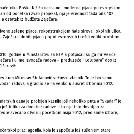
onačelnika Boška Ničića nazivano “moderna pijaca po evropskim
ri od početka i zvao projekat, čija je vrednost tada bila 102
a, a ostatak iz budžeta Zaječara.
ivene zelene pijace, rekonstrukcijom hale sireva i okolnih ulica,
aječarci dobiti pijacu poput evropskih i rešiti veliki problem
10. godine u Ministarstvu za NIP, a potpisali su ga mr Verica
aječara i u ime izvođača radova – preduzeće “Kolubara” doo iz
ičarević.
ćev kum Miroslav Stefanović većinski vlasnik. To je bio samo
zvođač radova, a gradilo se na veliko u susret izborima 2012.
ndarskih dana je probijen kasnije još nekoliko puta a “Skadar” je
 još toliko za dodatne radove. I to nije bilo dovoljno za
zvole svečano otvorili početkom maja 2012, pred same izbore,
čarskoj pijaci agonija, koja je započela još rušenjem stare