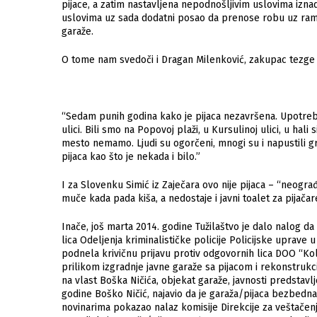
pijace, a zatim nastavljena nepodnošljivim uslovima izna
uslovima uz sada dodatni posao da prenose robu uz ram
garaže.
O tome nam svedoči i Dragan Milenković, zakupac tezge n
“Sedam punih godina kako je pijaca nezavršena. Upotreb
ulici. Bili smo na Popovoj plaži, u Kursulinoj ulici, u h
mesto nemamo. Ljudi su ogorčeni, mnogi su i napustili gr
pijaca kao što je nekada i bilo.”
I za Slovenku Simić iz Zaječara ovo nije pijaca – “neogr
muče kada pada kiša, a nedostaje i javni toalet za pijača
Inače, još marta 2014. godine Tužilaštvo je dalo nalog da 
lica Odeljenja kriminalističke policije Policijske uprave
podnela krivičnu prijavu protiv odgovornih lica DOO “Ko
prilikom izgradnje javne garaže sa pijacom i rekonstrukc
na vlast Boška Ničića, objekat garaže, javnosti predstav
godine Boško Ničić, najavio da je garaža/pijaca bezbedna
novinarima pokazao nalaz komisije Direkcije za veštačenje