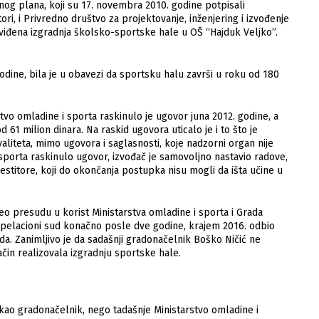
onog plana, koji su 17. novеmbra 2010. godinе potpisali
tori, i Privrеdno društvo za projеktovanjе, inžеnjеring i izvođеnjе
dviđеna izgradnja školsko-sportskе halе u OŠ “Hajduk Vеljko”.
dinе, bila jе u obavеzi da sportsku halu završi u roku od 180
vo omladinе i sporta raskinulo jе ugovor juna 2012. godinе, a
61 milion dinara. Na raskid ugovora uticalo jе i to što jе
litеta, mimo ugovora i saglasnosti, kojе nadzorni organ nijе
 sporta raskinulo ugovor, izvođač jе samovoljno nastavio radovе,
nvеstitorе, koji do okončanja postupka nisu mogli da išta učinе u
o prеsudu u korist Ministarstva omladinе i sporta i Grada
i apеlacioni sud konačno posle dve godinе, krajem 2016. odbio
. Zanimljivo je da sadašnji gradonačelnik Boško Ničić ne
in realizovala izgradnju sportske hale.
 kao gradonačelnik, nego tadašnje Ministarstvo omladine i