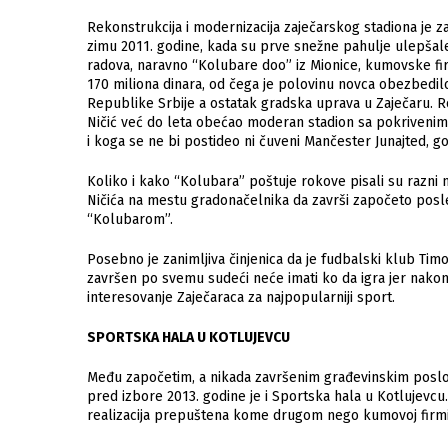
Rekonstrukcija i modernizacija zaječarskog stadiona je
zimu 2011. godine, kada su prve snežne pahulje ulepšal
radova, naravno “Kolubare doo” iz Mionice, kumovske fir
170 miliona dinara, od čega je polovinu novca obezbedilo
Republike Srbije a ostatak gradska uprava u Zaječaru. R
Ničić već do leta obećao moderan stadion sa pokrivenim t
i koga se ne bi postideo ni čuveni Mančester Junajted, go
Koliko i kako “Kolubara” poštuje rokove pisali su razni n
Ničića na mestu gradonačelnika da završi započeto posl
“Kolubarom”.
Posebno je zanimljiva činjenica da je fudbalski klub Tim
završen po svemu sudeći neće imati ko da igra jer nakon
interesovanje Zaječaraca za najpopularniji sport.
SPORTSKA HALA U KOTLUJEVCU
Među započetim, a nikada završenim građevinskim poslov
pred izbore 2013. godine je i Sportska hala u Kotlujevcu. 
realizacija prepuštena kome drugom nego kumovoj firmi 