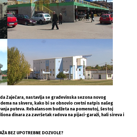
ada Zaječara, nastavlja se građevinska sezona novog
ema na skveru, kako bi se obnovio cvetni natpis našeg
avanja puteva. Rebalansom budžeta na pomenutoj, šestoj
iona dinara za završetak radova na pijaci-garaži, hali sireva i
ARAŽA BEZ UPOTREBNE DOZVOLE?