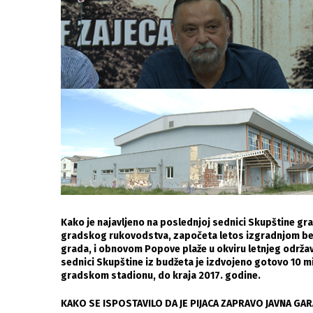
Kako je najavljeno na poslednjoj sednici Skupštine gr
gradskog rukovodstva, započeta letos izgradnjom bed
grada, i obnovom Popove plaže u okviru letnjeg održ
sednici Skupštine iz budžeta je izdvojeno gotovo 10 mil
gradskom stadionu, do kraja 2017. godine.
KAKO SE ISPOSTAVILO DA JE PIJACA ZAPRAVO JAVNA G