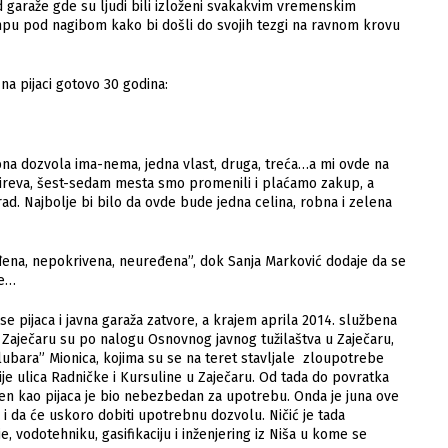
d garaže gde su ljudi bili izloženi svakakvim vremenskim
pu pod nagibom kako bi došli do svojih tezgi na ravnom krovu
a pijaci gotovo 30 godina:
na dozvola ima-nema, jedna vlast, druga, treća…a mi ovde na
ali sireva, šest-sedam mesta smo promenili i plaćamo zakup, a
ad. Najbolje bi bilo da ovde bude jedna celina, robna i zelena
ađena, nepokrivena, neuređena”, dok Sanja Marković dodaje da se
re…
se pijaca i javna garaža zatvore, a krajem aprila 2014. službena
 u Zaječaru su po nalogu Osnovnog javnog tužilaštva u Zaječaru,
lubara” Mionica, kojima su se na teret stavljale zloupotrebe
ije ulica Radničke i Kursuline u Zaječaru. Od tada do povratka
ljen kao pijaca je bio nebezbedan za upotrebu. Onda je juna ove
 i da će uskoro dobiti upotrebnu dozvolu. Ničić je tada
, vodotehniku, gasifikaciju i inženjering iz Niša u kome se