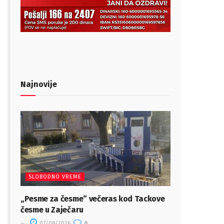
Najnovije
SLOBODNO VREME
„Pesme za česme“ večeras kod Tackove
česme u Zaječaru
07/08/2026
0