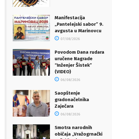
Manifestacija
„Pantelejski sabor” 9.
avgusta u Marinovcu
07/08/2026
Povodom Dana rudara
uručene Nagrade
“Inženjer Šistek”
(VIDEO)
06/08/2026
Saopštenje
gradonačelnika
Zaječara
06/08/2026
Smotra narodnih
običaja „Vražogrnački