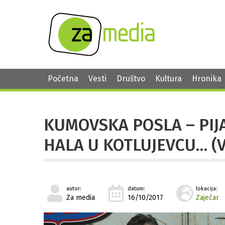
Početna
Vesti
Društvo
Kultura
Hronika
KUMOVSKA POSLA – PIJ
HALA U KOTLUJEVCU… (
autor:
datum:
lokacija:
Za media
16/10/2017
Zaječar