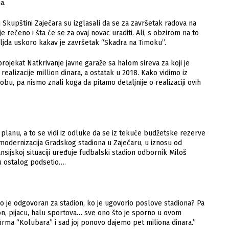
a.
u Skupštini Zaječara su izglasali da se za završetak radova na
e rečeno i šta će se za ovaj novac uraditi. Ali, s obzirom na to
aljda uskoro kakav je završetak “Skadra na Timoku”.
ojekat Natkrivanje javne garaže sa halom sireva za koji je
ealizacije million dinara, a ostatak u 2018. Kako vidimo iz
bu, pa nismo znali koga da pitamo detaljnije o realizaciji ovih
 planu, a to se vidi iz odluke da se iz tekuće budžetske rezerve
 modernizacija Gradskog stadiona u Zaječaru, u iznosu od
ansijskoj situaciji uređuje fudbalski stadion odbornik Miloš
đu ostalog podsetio….
 ko je odgovoran za stadion, ko je ugovorio poslove stadiona? Pa
on, pijacu, halu sportova… sve ono što je sporno u ovom
firma “Kolubara” i sad joj ponovo dajemo pet miliona dinara.”