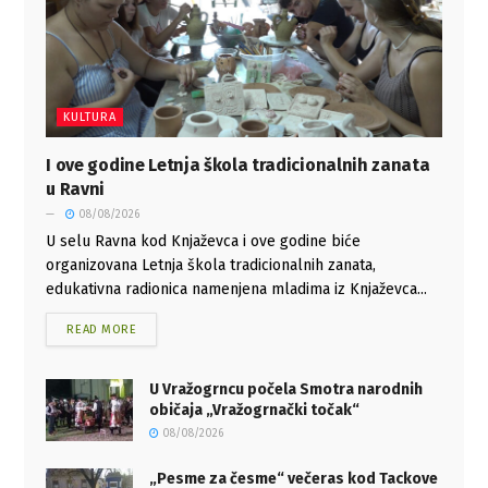
KULTURA
I ove godine Letnja škola tradicionalnih zanata
u Ravni
08/08/2026
U selu Ravna kod Knjaževca i ove godine biće
organizovana Letnja škola tradicionalnih zanata,
edukativna radionica namenjena mladima iz Knjaževca...
READ MORE
U Vražogrncu počela Smotra narodnih
običaja „Vražogrnački točak“
08/08/2026
„Pesme za česme“ večeras kod Tackove