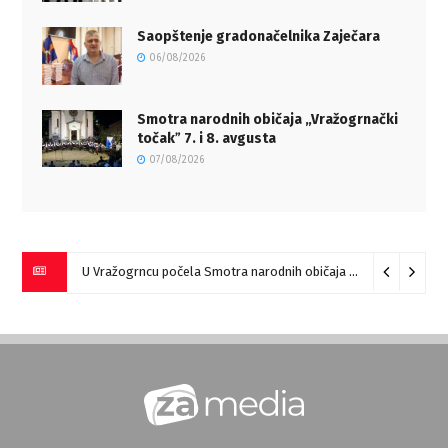
Saopštenje gradonačelnika Zaječara
06/08/2026
Smotra narodnih običaja „Vražogrnački
točakˮ 7. i 8. avgusta
07/08/2026
U Vražogrncu počela Smotra narodnih običaja „Vražogrnački točak“