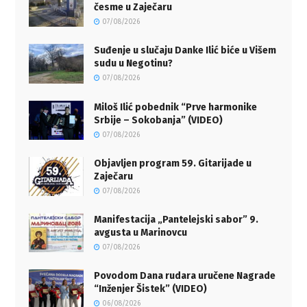
česme u Zaječaru
07/08/2026
Suđenje u slučaju Danke Ilić biće u Višem
sudu u Negotinu?
07/08/2026
Miloš Ilić pobednik “Prve harmonike
Srbije – Sokobanja” (VIDEO)
07/08/2026
Objavljen program 59. Gitarijade u
Zaječaru
07/08/2026
Manifestacija „Pantelejski sabor” 9.
avgusta u Marinovcu
07/08/2026
Povodom Dana rudara uručene Nagrade
“Inženjer Šistek” (VIDEO)
06/08/2026