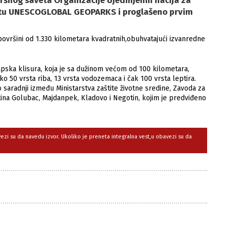
šnog saveta Organizacije Ujedinjenih nacija za
listu UNESCOGLOBAL GEOPARKS i proglašeno prvim
vršini od 1.330 kilometara kvadratnih,obuhvatajući izvanredne
apska klisura, koja je sa dužinom većom od 100 kilometara,
ko 50 vrsta riba, 13 vrsta vodozemaca i čak 100 vrsta leptira.
aradnji između Ministarstva zaštite životne sredine, Zavoda za
ština Golubac, Majdanpek, Kladovo i Negotin, kojim je predviđeno
avezi su da navedu izvor. Ukoliko je preneta integralna vest,u obavezi su da