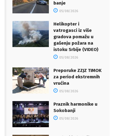
banje
05/08/2026
Helikopter i
vatrogasci iz više
gradova pomažu u
gašenju požara na
istoku Srbije (VIDEO)
05/08/2026
Preporuke ZZJZ TIMOK
za period ekstremnih
vrućina
05/08/2026
Praznik harmonike u
Sokobanji
05/08/2026