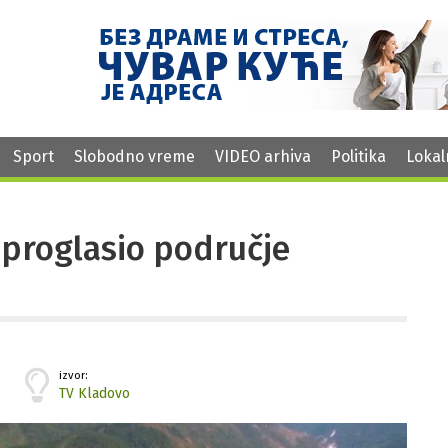
Sport
Slobodno vreme
VIDEO arhiva
Politika
Lokal
proglasio područje
izvor:
TV Kladovo