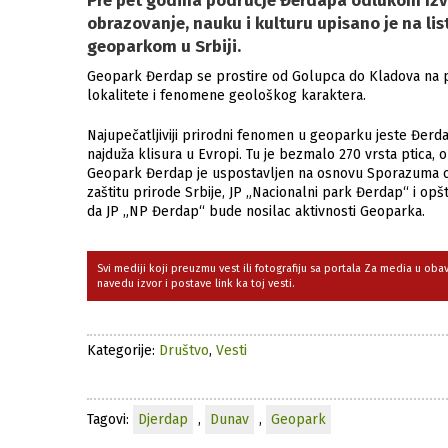
Pre pet godina područje Đerdapa odlukom Izvr
obrazovanje, nauku i kulturu upisano je na 
geoparkom u Srbiji.
Geopark Đerdap se prostire od Golupca do Kladova na po
lokalitete i fenomene geološkog karaktera.
Najupečatljiviji prirodni fenomen u geoparku jeste Đerd
najduža klisura u Evropi. Tu je bezmalo 270 vrsta ptica, o
Geopark Đerdap je uspostavljen na osnovu Sporazuma o s
zaštitu prirode Srbije, JP „Nacionalni park Đerdap“ i op
da JP „NP Đerdap“ bude nosilac aktivnosti Geoparka.
Svi mediji koji preuzmu vest ili fotografiju sa portala Za media u ob
navedu izvor i postave link ka toj vesti.
Kategorije:
Društvo
,
Vesti
Tagovi:
Djerdap
,
Dunav
,
Geopark