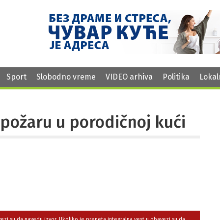
Sport
Slobodno vreme
VIDEO arhiva
Politika
Lokal
u požaru u porodičnoj kući
avezi su da navedu izvor. Ukoliko je preneta integralna vest,u obavezi su da