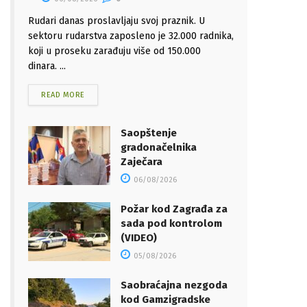
Rudari danas proslavljaju svoj praznik. U
sektoru rudarstva zaposleno je 32.000 radnika,
koji u proseku zarađuju više od 150.000
dinara. ...
READ MORE
Saopštenje
gradonačelnika
Zaječara
06/08/2026
Požar kod Zagrađa za
sada pod kontrolom
(VIDEO)
05/08/2026
Saobraćajna nezgoda
kod Gamzigradske