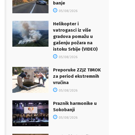
banje
05/08/2026
Helikopter i
vatrogasci iz više
gradova pomažu u
gašenju požara na
istoku Srbije (VIDEO)
05/08/2026
Preporuke ZZJZ TIMOK
za period ekstremnih
vrućina
05/08/2026
Praznik harmonike u
Sokobanji
05/08/2026