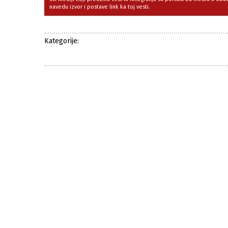
navedu izvor i postave link ka toj vesti.
Kategorije: