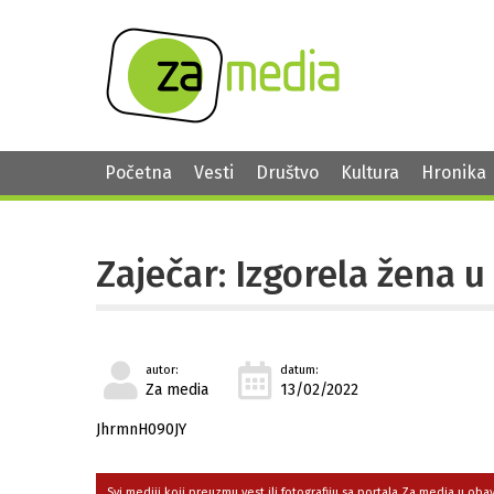
Početna
Vesti
Društvo
Kultura
Hronika
Zaječar: Izgorela žena 
autor:
datum:
Za media
13/02/2022
JhrmnH090JY
Svi mediji koji preuzmu vest ili fotografiju sa portala Za media u ob