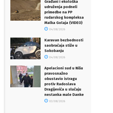
Građani i ekološka
udruženja podneli
primedbe na PP
rudarskog kompleksa
Malka Golaja (VIDEO)
04/08/2026
Karavan bezbednosti
saobraćaja stiže u
Sokobanju
04/08/2026
Apelacioni sud u Nišu
pravosnažno
obustavio istragu
protiv Radoslava
Dragijevića u slučaju
nestanka male Danke
03/08/2026