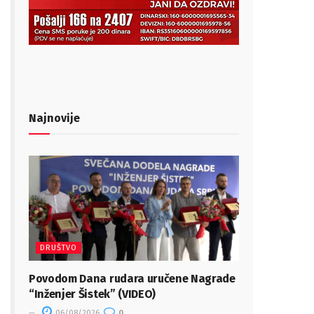
Najnovije
DRUŠTVO
Povodom Dana rudara uručene Nagrade
“Inženjer Šistek” (VIDEO)
06/08/2026
0