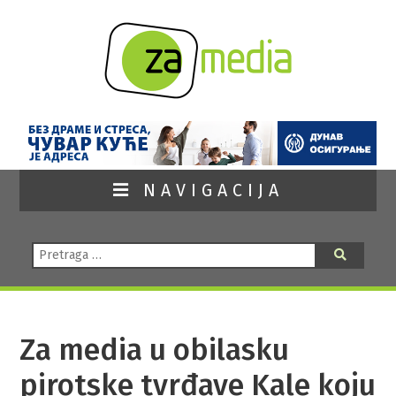
NAVIGACIJA
Pretraga:
Pretraga
Za media u obilasku
pirotske tvrđave Kale koju