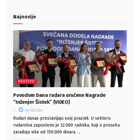
Najnovije
DRUŠTVO
Povodom Dana rudara uručene Nagrade
“Inženjer Šistek” (VIDEO)
06/08/2026
Rudari danas proslavljaju svoj praznik. U sektoru
rudarstva zaposleno je 32.000 radnika, koji u proseku
zarađuju više od 150.000 dinara. ...