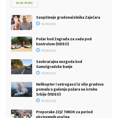
READ MORE
Saopštenje gradonačelnika Zaječara
06/08/2026
Požar kod Zagrađa za sada pod
kontrolom (VIDEO)
05/08/2026
Saobraćajna nezgoda kod
Gamzigradske banje
05/08/2026
Helikopter i vatrogasci iz više gradova
pomažu u gašenju požara na istoku
Srbije (VIDEO)
05/08/2026
Preporuke ZZJZ TIMOK za period
ekstremnih vrućina