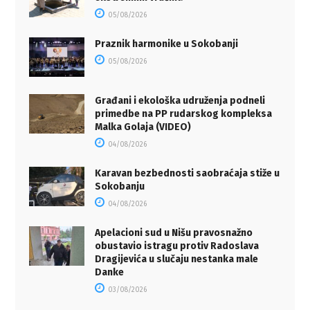
05/08/2026
Praznik harmonike u Sokobanji
05/08/2026
Građani i ekološka udruženja podneli
primedbe na PP rudarskog kompleksa
Malka Golaja (VIDEO)
04/08/2026
Karavan bezbednosti saobraćaja stiže u
Sokobanju
04/08/2026
Apelacioni sud u Nišu pravosnažno
obustavio istragu protiv Radoslava
Dragijevića u slučaju nestanka male
Danke
03/08/2026