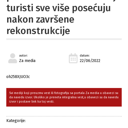
turisti sve više posećuju
nakon završene
rekonstrukcije
autor:
datum:
Za media
22/06/2022
oh258XJUO3c
Svi mediji koji preuzmu vest ili fotografiju sa portala Za media u obavezi su
da navedu izvor. Ukoliko je preneta integralna vest,u obavezi su da navedu
izvor i postave link ka toj vesti.
Kategorije: