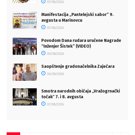
07/08/2026
Manifestacija „Pantelejski sabor” 9.
avgusta u Marinovcu
07/08/2026
Povodom Dana rudara uručene Nagrade
“Inženjer Šistek” (VIDEO)
06/08/2026
Saopštenje gradonačelnika Zaječara
06/08/2026
Smotra narodnih običaja „Vražogrnački
točakˮ 7. i 8. avgusta
07/08/2026