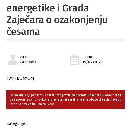
energetike i Grada
Zaječara o ozakonjenju
česama
autor:
datum:
Za media
09/02/2023
2WHFNQtmOqI
Svi mediji koji preuzmu vest ili fotografiju sa portala Za media u obavezi su
da navedu izvor. Ukoliko je preneta integralna vest,u obavezi su da navedu
izvor i postave link ka toj vesti.
Kategorije: