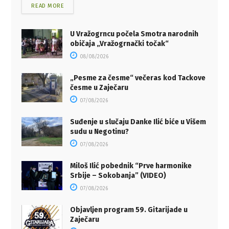
READ MORE
U Vražogrncu počela Smotra narodnih
običaja „Vražogrnački točak“
08/08/2026
„Pesme za česme“ večeras kod Tackove
česme u Zaječaru
07/08/2026
Suđenje u slučaju Danke Ilić biće u Višem
sudu u Negotinu?
07/08/2026
Miloš Ilić pobednik “Prve harmonike
Srbije – Sokobanja” (VIDEO)
07/08/2026
Objavljen program 59. Gitarijade u
Zaječaru