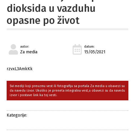
dioksida u vazduhu
opasne po život
autor:
datum:
Za media
15/05/2021
rzvxL3AmkKk
Svi mediji koji preuzmu vest ili fotografiju sa portala Za media u obavezi su
da navedu izvor. Ukoliko je preneta integralna vest,u obavezi su da navedu
izvor i postave link ka toj vesti.
Kategorije: