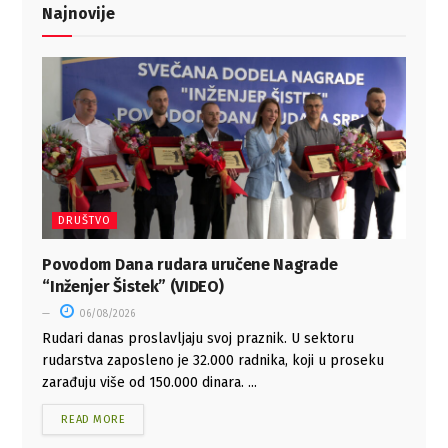
Najnovije
DRUŠTVO
Povodom Dana rudara uručene Nagrade
“Inženjer Šistek” (VIDEO)
06/08/2026
Rudari danas proslavljaju svoj praznik. U sektoru
rudarstva zaposleno je 32.000 radnika, koji u proseku
zarađuju više od 150.000 dinara. ...
READ MORE