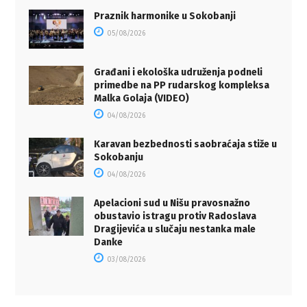
Praznik harmonike u Sokobanji
05/08/2026
Građani i ekološka udruženja podneli
primedbe na PP rudarskog kompleksa
Malka Golaja (VIDEO)
04/08/2026
Karavan bezbednosti saobraćaja stiže u
Sokobanju
04/08/2026
Apelacioni sud u Nišu pravosnažno
obustavio istragu protiv Radoslava
Dragijevića u slučaju nestanka male
Danke
03/08/2026