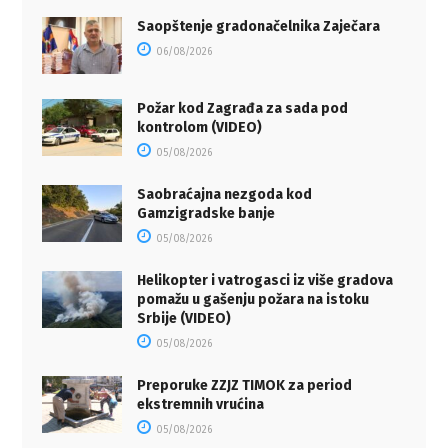
Saopštenje gradonačelnika Zaječara
06/08/2026
Požar kod Zagrađa za sada pod
kontrolom (VIDEO)
05/08/2026
Saobraćajna nezgoda kod
Gamzigradske banje
05/08/2026
Helikopter i vatrogasci iz više gradova
pomažu u gašenju požara na istoku
Srbije (VIDEO)
05/08/2026
Preporuke ZZJZ TIMOK za period
ekstremnih vrućina
05/08/2026