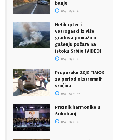
banje
05/08/2026
Helikopter i
vatrogasci iz više
gradova pomažu u
gašenju požara na
istoku Srbije (VIDEO)
05/08/2026
Preporuke ZZJZ TIMOK
za period ekstremnih
vrućina
05/08/2026
Praznik harmonike u
Sokobanji
05/08/2026