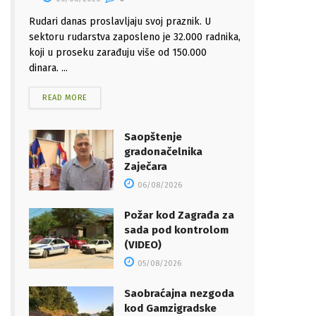
Rudari danas proslavljaju svoj praznik. U
sektoru rudarstva zaposleno je 32.000 radnika,
koji u proseku zarađuju više od 150.000
dinara. ...
READ MORE
Saopštenje
gradonačelnika
Zaječara
06/08/2026
Požar kod Zagrađa za
sada pod kontrolom
(VIDEO)
05/08/2026
Saobraćajna nezgoda
kod Gamzigradske