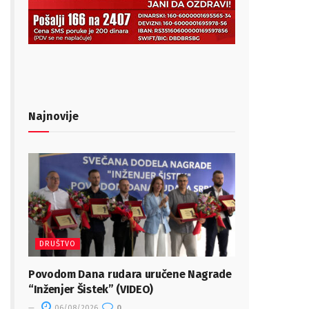
Najnovije
DRUŠTVO
Povodom Dana rudara uručene Nagrade
“Inženjer Šistek” (VIDEO)
06/08/2026
0