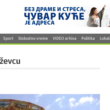
Sport
Slobodno vreme
VIDEO arhiva
Politika
Lokal
aževcu