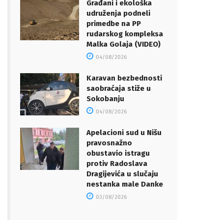
Građani i ekološka
udruženja podneli
primedbe na PP
rudarskog kompleksa
Malka Golaja (VIDEO)
04/08/2026
Karavan bezbednosti
saobraćaja stiže u
Sokobanju
04/08/2026
Apelacioni sud u Nišu
pravosnažno
obustavio istragu
protiv Radoslava
Dragijevića u slučaju
nestanka male Danke
03/08/2026