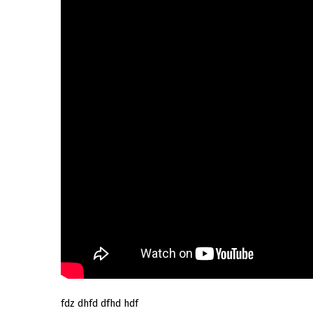
fdz dhfd dfhd hdf