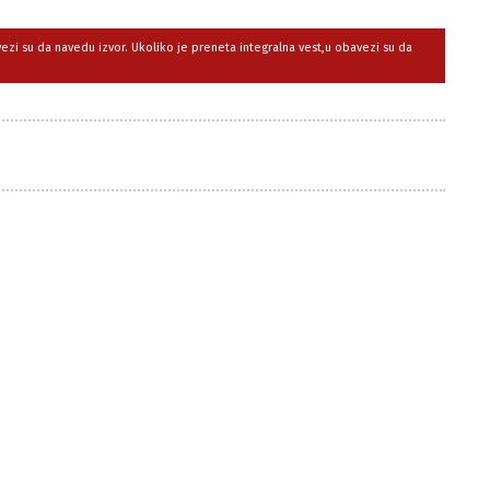
avezi su da navedu izvor. Ukoliko je preneta integralna vest,u obavezi su da