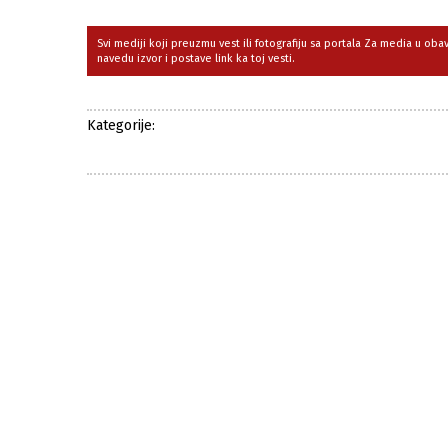
Svi mediji koji preuzmu vest ili fotografiju sa portala Za media u ob
navedu izvor i postave link ka toj vesti.
Kategorije: