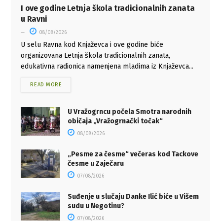
I ove godine Letnja škola tradicionalnih zanata
u Ravni
08/08/2026
U selu Ravna kod Knjaževca i ove godine biće
organizovana Letnja škola tradicionalnih zanata,
edukativna radionica namenjena mladima iz Knjaževca...
READ MORE
U Vražogrncu počela Smotra narodnih
običaja „Vražogrnački točak“
08/08/2026
„Pesme za česme“ večeras kod Tackove
česme u Zaječaru
07/08/2026
Suđenje u slučaju Danke Ilić biće u Višem
sudu u Negotinu?
07/08/2026