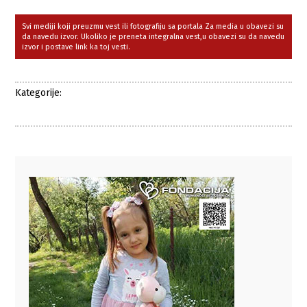
Svi mediji koji preuzmu vest ili fotografiju sa portala Za media u obavezi su
da navedu izvor. Ukoliko je preneta integralna vest,u obavezi su da navedu
izvor i postave link ka toj vesti.
Kategorije: