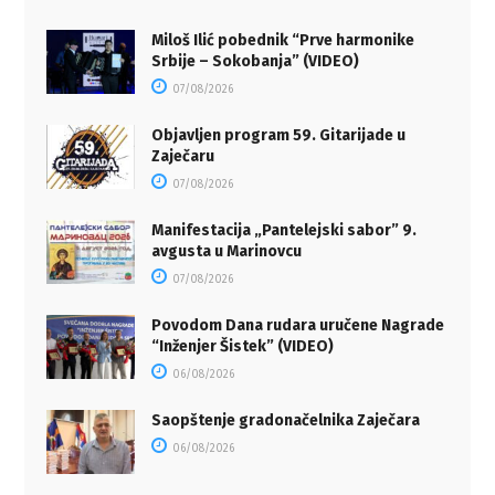
Miloš Ilić pobednik “Prve harmonike
Srbije – Sokobanja” (VIDEO)
07/08/2026
Objavljen program 59. Gitarijade u
Zaječaru
07/08/2026
Manifestacija „Pantelejski sabor” 9.
avgusta u Marinovcu
07/08/2026
Povodom Dana rudara uručene Nagrade
“Inženjer Šistek” (VIDEO)
06/08/2026
Saopštenje gradonačelnika Zaječara
06/08/2026