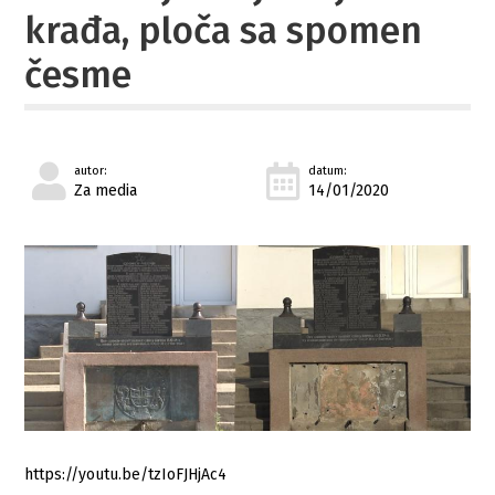
krađa, ploča sa spomen
česme
autor:
datum:
Za media
14/01/2020
https://youtu.be/tzIoFJHjAc4