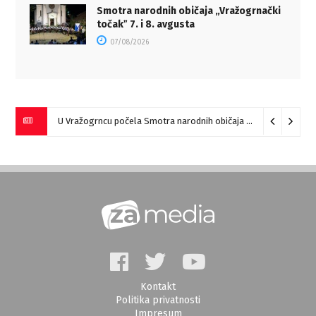
Smotra narodnih običaja „Vražogrnački
točakˮ 7. i 8. avgusta
07/08/2026
U Vražogrncu počela Smotra narodnih običaja „Vražogrnački točak“
Kontakt
Politika privatnosti
Impresum