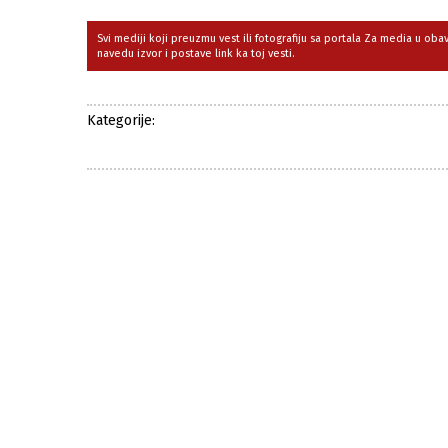
Svi mediji koji preuzmu vest ili fotografiju sa portala Za media u ob
navedu izvor i postave link ka toj vesti.
Kategorije: