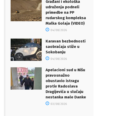
Građani i ekološka
udruženja podneli
primedbe na PP
rudarskog kompleksa
Malka Golaja (VIDEO)
04/08/2026
Karavan bezbednosti
saobraćaja stiže u
Sokobanju
04/08/2026
Apelacioni sud u Nišu
pravosnažno
obustavio istragu
protiv Radoslava
Dragijevića u slučaju
nestanka male Danke
03/08/2026