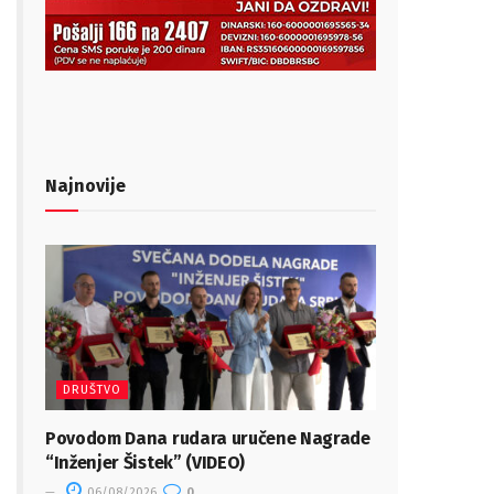
Najnovije
DRUŠTVO
Povodom Dana rudara uručene Nagrade
“Inženjer Šistek” (VIDEO)
06/08/2026
0