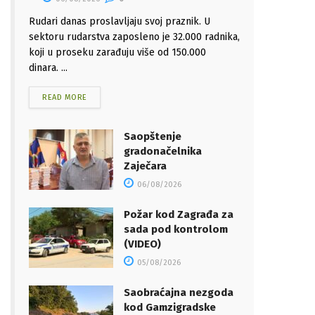
Rudari danas proslavljaju svoj praznik. U
sektoru rudarstva zaposleno je 32.000 radnika,
koji u proseku zarađuju više od 150.000
dinara. ...
READ MORE
Saopštenje
gradonačelnika
Zaječara
06/08/2026
Požar kod Zagrađa za
sada pod kontrolom
(VIDEO)
05/08/2026
Saobraćajna nezgoda
kod Gamzigradske