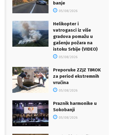
banje
05/08/2026
Helikopter i
vatrogasci iz više
gradova pomažu u
gašenju požara na
istoku Srbije (VIDEO)
05/08/2026
Preporuke ZZJZ TIMOK
za period ekstremnih
vrućina
05/08/2026
Praznik harmonike u
Sokobanji
05/08/2026