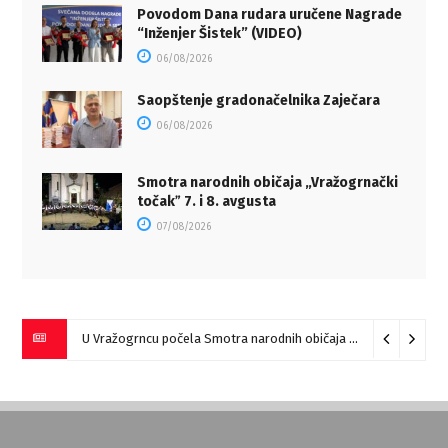
Povodom Dana rudara uručene Nagrade
“Inženjer Šistek” (VIDEO)
06/08/2026
Saopštenje gradonačelnika Zaječara
06/08/2026
Smotra narodnih običaja „Vražogrnački
točakˮ 7. i 8. avgusta
07/08/2026
U Vražogrncu počela Smotra narodnih običaja „Vražogrnački točak“