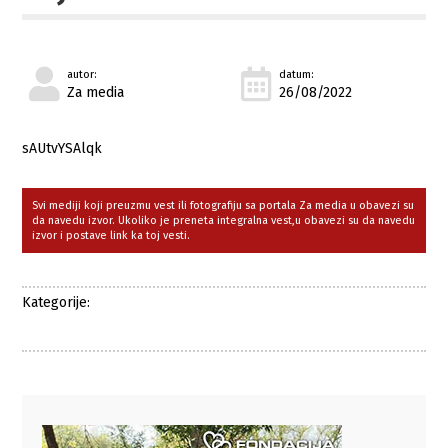
autor:
datum:
Za media
26/08/2022
sAUtvYSAlqk
Svi mediji koji preuzmu vest ili fotografiju sa portala Za media u obavezi su
da navedu izvor. Ukoliko je preneta integralna vest,u obavezi su da navedu
izvor i postave link ka toj vesti.
Kategorije: