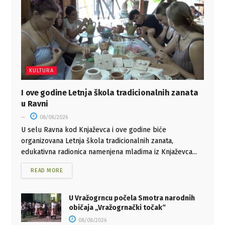
KULTURA
I ove godine Letnja škola tradicionalnih zanata
u Ravni
08/08/2026
U selu Ravna kod Knjaževca i ove godine biće
organizovana Letnja škola tradicionalnih zanata,
edukativna radionica namenjena mladima iz Knjaževca...
READ MORE
U Vražogrncu počela Smotra narodnih
običaja „Vražogrnački točak“
08/08/2026