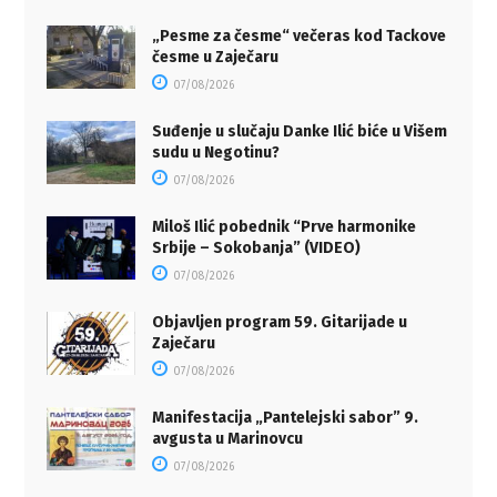
„Pesme za česme“ večeras kod Tackove
česme u Zaječaru
07/08/2026
Suđenje u slučaju Danke Ilić biće u Višem
sudu u Negotinu?
07/08/2026
Miloš Ilić pobednik “Prve harmonike
Srbije – Sokobanja” (VIDEO)
07/08/2026
Objavljen program 59. Gitarijade u
Zaječaru
07/08/2026
Manifestacija „Pantelejski sabor” 9.
avgusta u Marinovcu
07/08/2026