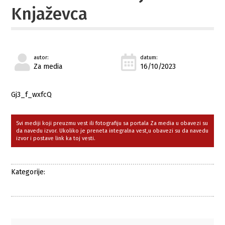
Knjaževca
autor:
datum:
Za media
16/10/2023
Gj3_f_wxfcQ
Svi mediji koji preuzmu vest ili fotografiju sa portala Za media u obavezi su
da navedu izvor. Ukoliko je preneta integralna vest,u obavezi su da navedu
izvor i postave link ka toj vesti.
Kategorije: