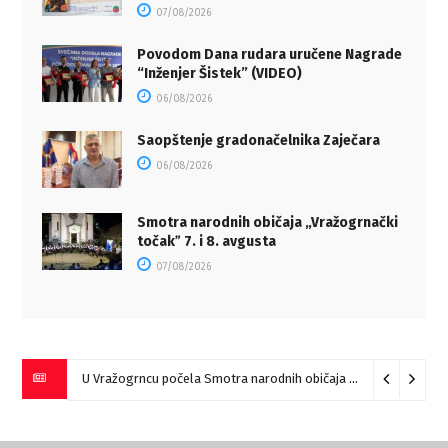
07/08/2026
Povodom Dana rudara uručene Nagrade
“Inženjer Šistek” (VIDEO)
06/08/2026
Saopštenje gradonačelnika Zaječara
06/08/2026
Smotra narodnih običaja „Vražogrnački
točakˮ 7. i 8. avgusta
07/08/2026
U Vražogrncu počela Smotra narodnih običaja „Vražogrnački točak“