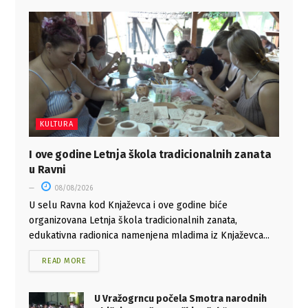
KULTURA
I ove godine Letnja škola tradicionalnih zanata
u Ravni
08/08/2026
U selu Ravna kod Knjaževca i ove godine biće
organizovana Letnja škola tradicionalnih zanata,
edukativna radionica namenjena mladima iz Knjaževca...
READ MORE
U Vražogrncu počela Smotra narodnih