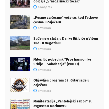
običaja „Vražogrnački točak“
08/08/2026
„Pesme za česme“ večeras kod Tackove
česme u Zaječaru
07/08/2026
Suđenje u slučaju Danke Ilić biće u Višem
sudu u Negotinu?
07/08/2026
Miloš Ilić pobednik “Prve harmonike
Srbije – Sokobanja” (VIDEO)
07/08/2026
Objavljen program 59. Gitarijade u
Zaječaru
07/08/2026
Manifestacija „Pantelejski sabor” 9.
avgusta u Marinovcu