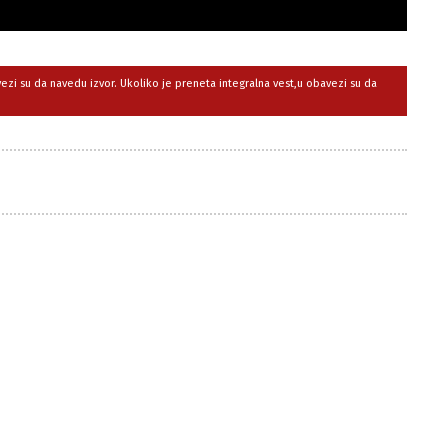
avezi su da navedu izvor. Ukoliko je preneta integralna vest,u obavezi su da