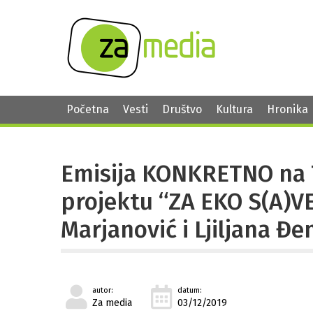
Početna
Vesti
Društvo
Kultura
Hronika
Emisija KONKRETNO na 
projektu “ZA EKO S(A)V
Marjanović i Ljiljana Đe
autor:
datum:
Za media
03/12/2019