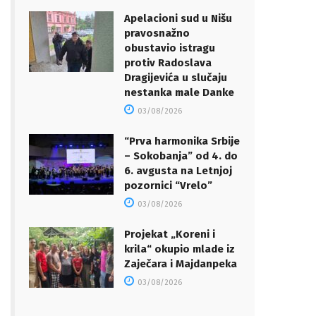
Apelacioni sud u Nišu
pravosnažno
obustavio istragu
protiv Radoslava
Dragijevića u slučaju
nestanka male Danke
03/08/2026
“Prva harmonika Srbije
– Sokobanja” od 4. do
6. avgusta na Letnjoj
pozornici “Vrelo”
03/08/2026
Projekat „Koreni i
krila“ okupio mlade iz
Zaječara i Majdanpeka
03/08/2026