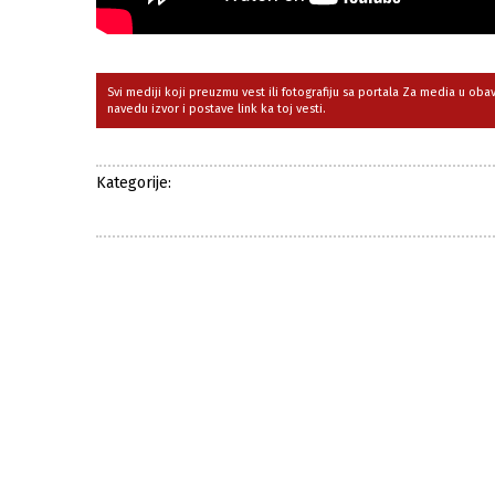
Svi mediji koji preuzmu vest ili fotografiju sa portala Za media u ob
navedu izvor i postave link ka toj vesti.
Kategorije: