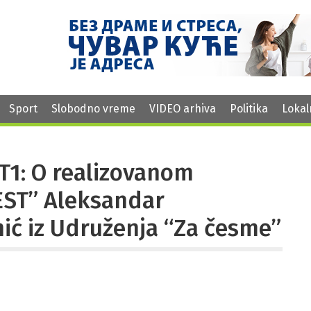
Sport
Slobodno vreme
VIDEO arhiva
Politika
Lokal
T1: O realizovanom
EST” Aleksandar
nić iz Udruženja “Za česme”