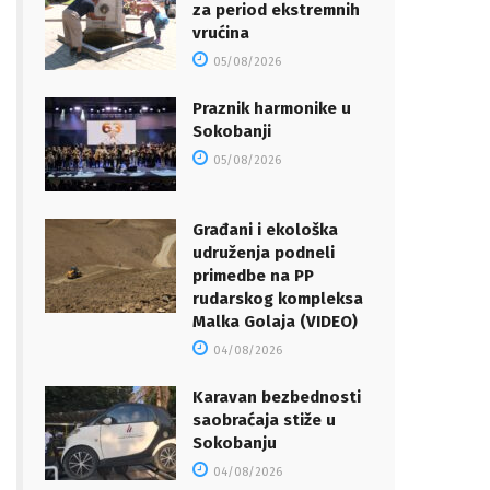
za period ekstremnih
vrućina
05/08/2026
Praznik harmonike u
Sokobanji
05/08/2026
Građani i ekološka
udruženja podneli
primedbe na PP
rudarskog kompleksa
Malka Golaja (VIDEO)
04/08/2026
Karavan bezbednosti
saobraćaja stiže u
Sokobanju
04/08/2026