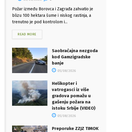
Požar između Borovca i Zagrađa zahvatio je
blizu 100 hektara šume i niskog rastinja, a
trenutno je pod kontrolom i...
READ MORE
Saobraćajna nezgoda
kod Gamzigradske
banje
05/08/2026
Helikopter i
vatrogasci iz više
gradova pomažu u
gašenju požara na
istoku Srbije (VIDEO)
05/08/2026
Preporuke ZZJZ TIMOK