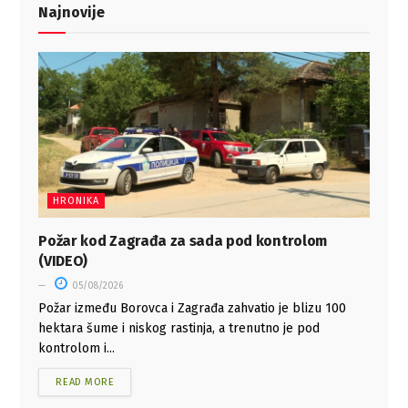
Najnovije
HRONIKA
Požar kod Zagrađa za sada pod kontrolom
(VIDEO)
05/08/2026
Požar između Borovca i Zagrađa zahvatio je blizu 100
hektara šume i niskog rastinja, a trenutno je pod
kontrolom i...
READ MORE