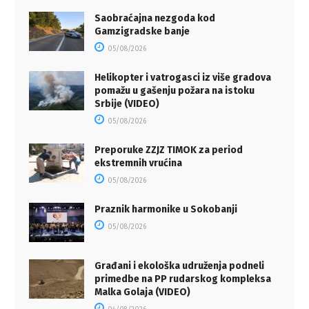
Saobraćajna nezgoda kod
Gamzigradske banje
05/08/2026
Helikopter i vatrogasci iz više gradova
pomažu u gašenju požara na istoku
Srbije (VIDEO)
05/08/2026
Preporuke ZZJZ TIMOK za period
ekstremnih vrućina
05/08/2026
Praznik harmonike u Sokobanji
05/08/2026
Građani i ekološka udruženja podneli
primedbe na PP rudarskog kompleksa
Malka Golaja (VIDEO)