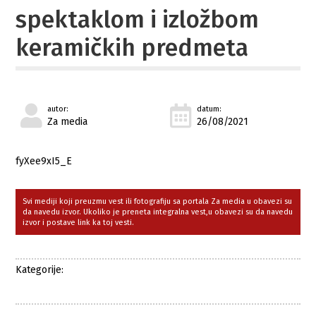
spektaklom i izložbom
keramičkih predmeta
autor:
datum:
Za media
26/08/2021
fyXee9xI5_E
Svi mediji koji preuzmu vest ili fotografiju sa portala Za media u obavezi su
da navedu izvor. Ukoliko je preneta integralna vest,u obavezi su da navedu
izvor i postave link ka toj vesti.
Kategorije: