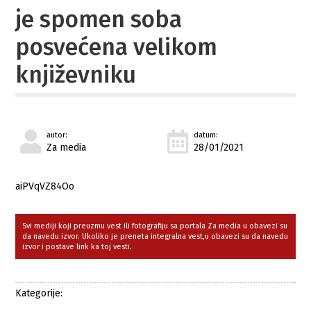
je spomen soba
posvećena velikom
književniku
autor:
datum:
Za media
28/01/2021
aiPVqVZ84Oo
Svi mediji koji preuzmu vest ili fotografiju sa portala Za media u obavezi su
da navedu izvor. Ukoliko je preneta integralna vest,u obavezi su da navedu
izvor i postave link ka toj vesti.
Kategorije: