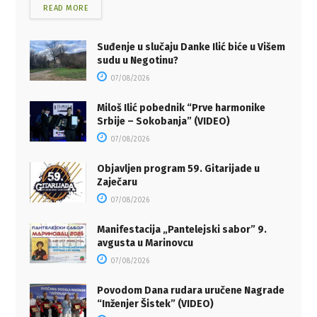
READ MORE
Suđenje u slučaju Danke Ilić biće u Višem
sudu u Negotinu?
07/08/2026
Miloš Ilić pobednik “Prve harmonike
Srbije – Sokobanja” (VIDEO)
07/08/2026
Objavljen program 59. Gitarijade u
Zaječaru
07/08/2026
Manifestacija „Pantelejski sabor” 9.
avgusta u Marinovcu
07/08/2026
Povodom Dana rudara uručene Nagrade
“Inženjer Šistek” (VIDEO)