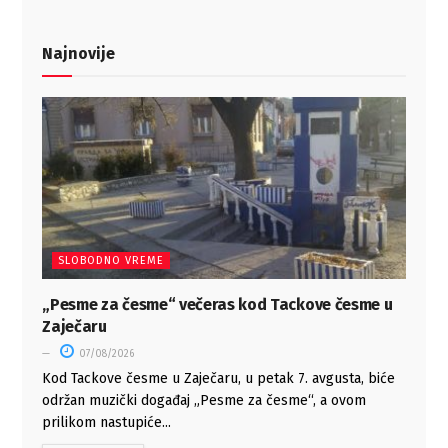
Najnovije
SLOBODNO VREME
„Pesme za česme“ večeras kod Tackove česme u
Zaječaru
07/08/2026
Kod Tackove česme u Zaječaru, u petak 7. avgusta, biće
održan muzički događaj „Pesme za česme“, a ovom
prilikom nastupiće...