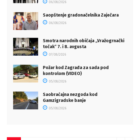
06/08/2026
Saopštenje gradonačelnika Zaječara
06/08/2026
Smotra narodnih običaja „Vražogrnački
točakˮ 7. i 8. avgusta
07/08/2026
Požar kod Zagrađa za sada pod
kontrolom (VIDEO)
05/08/2026
Saobraćajna nezgoda kod
Gamzigradske banje
05/08/2026