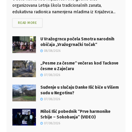
organizovana Letnja škola tradicionalnih zanata,
edukativna radionica namenjena mladima iz Knjaževca...
READ MORE
U Vražogrncu počela Smotra narodnih
običaja „Vražogrnački točak“
08/08/2026
„Pesme za česme“ večeras kod Tackove
česme u Zaječaru
07/08/2026
Suđenje u slučaju Danke Ilić biće u Višem
sudu u Negotinu?
07/08/2026
Miloš Ilić pobednik “Prve harmonike
Srbije – Sokobanja” (VIDEO)
07/08/2026