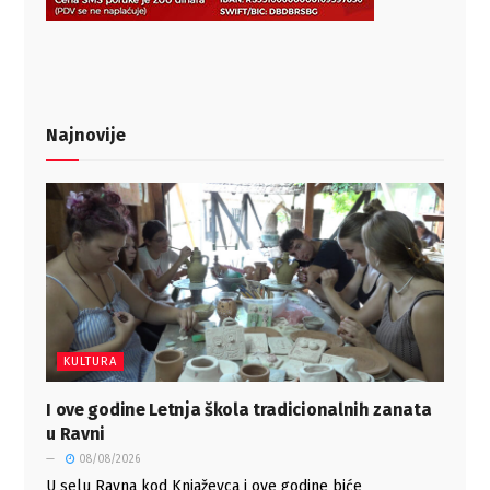
Najnovije
KULTURA
I ove godine Letnja škola tradicionalnih zanata
u Ravni
08/08/2026
U selu Ravna kod Knjaževca i ove godine biće