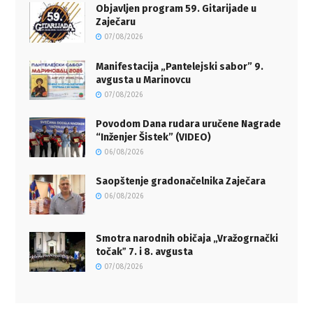
Objavljen program 59. Gitarijade u
Zaječaru
07/08/2026
Manifestacija „Pantelejski sabor” 9.
avgusta u Marinovcu
07/08/2026
Povodom Dana rudara uručene Nagrade
“Inženjer Šistek” (VIDEO)
06/08/2026
Saopštenje gradonačelnika Zaječara
06/08/2026
Smotra narodnih običaja „Vražogrnački
točakˮ 7. i 8. avgusta
07/08/2026