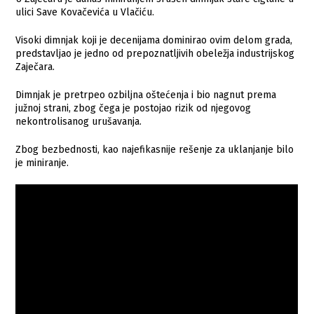
ulici Save Kovačevića u Vlačiću.
Visoki dimnjak koji je decenijama dominirao ovim delom grada,
predstavljao je jedno od prepoznatljivih obeležja industrijskog
Zaječara.
Dimnjak je pretrpeo ozbiljna oštećenja i bio nagnut prema
južnoj strani, zbog čega je postojao rizik od njegovog
nekontrolisanog urušavanja.
Zbog bezbednosti, kao najefikasnije rešenje za uklanjanje bilo
je miniranje.