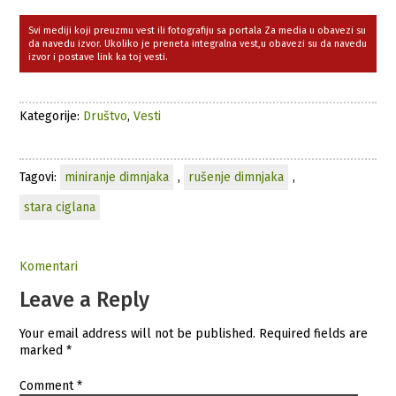
Svi mediji koji preuzmu vest ili fotografiju sa portala Za media u obavezi su
da navedu izvor. Ukoliko je preneta integralna vest,u obavezi su da navedu
izvor i postave link ka toj vesti.
Kategorije:
Društvo
,
Vesti
Tagovi:
miniranje dimnjaka
,
rušenje dimnjaka
,
stara ciglana
Komentari
Leave a Reply
Your email address will not be published.
Required fields are
marked
*
Comment
*