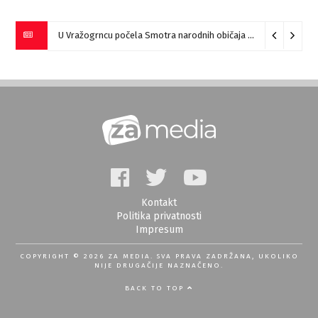
U Vražogrncu počela Smotra narodnih običaja „Vražogrnački točak“
Kontakt
Politika privatnosti
Impresum
COPYRIGHT © 2026 ZA MEDIA. SVA PRAVA ZADRŽANA, UKOLIKO
NIJE DRUGAČIJE NAZNAČENO.
BACK TO TOP