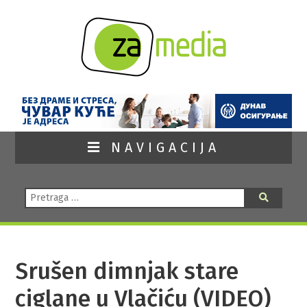
NAVIGACIJA
Pretraga:
Pretraga
Srušen dimnjak stare
ciglane u Vlačiću (VIDEO)