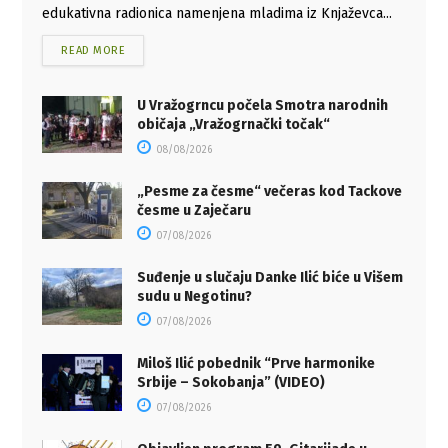
edukativna radionica namenjena mladima iz Knjaževca...
READ MORE
U Vražogrncu počela Smotra narodnih
običaja „Vražogrnački točak“
08/08/2026
„Pesme za česme“ večeras kod Tackove
česme u Zaječaru
07/08/2026
Suđenje u slučaju Danke Ilić biće u Višem
sudu u Negotinu?
07/08/2026
Miloš Ilić pobednik “Prve harmonike
Srbije – Sokobanja” (VIDEO)
07/08/2026