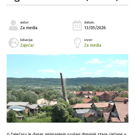
autor:
datum:
Za media
13/05/2026
lokacija:
izvor:
Zaječar
Za media
U Zaječaru je danas miniranjem srušen dimnjak stare ciglane u