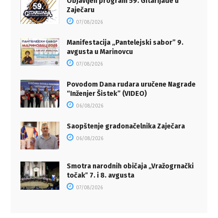
Objavljen program 59. Gitarijade u
Zaječaru
07/08/2026
Manifestacija „Pantelejski sabor” 9.
avgusta u Marinovcu
07/08/2026
Povodom Dana rudara uručene Nagrade
“Inženjer Šistek” (VIDEO)
06/08/2026
Saopštenje gradonačelnika Zaječara
06/08/2026
Smotra narodnih običaja „Vražogrnački
točakˮ 7. i 8. avgusta
07/08/2026